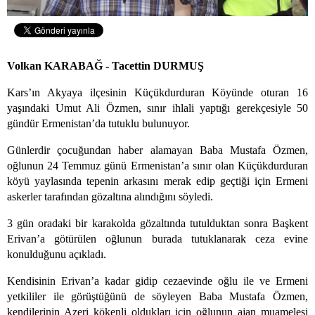
Volkan KARABAĞ - Tacettin DURMUŞ
Kars’ın Akyaya ilçesinin Küçükdurduran Köyünde oturan 16
yaşındaki Umut Ali Özmen, sınır ihlali yaptığı gerekçesiyle 50
gündür Ermenistan’da tutuklu bulunuyor.
Günlerdir çocuğundan haber alamayan Baba Mustafa Özmen,
oğlunun 24 Temmuz günü Ermenistan’a sınır olan Küçükdurduran
köyü yaylasında tepenin arkasını merak edip geçtiği için Ermeni
askerler tarafından gözaltına alındığını söyledi.
3 gün oradaki bir karakolda gözaltında tutulduktan sonra Başkent
Erivan’a götürülen oğlunun burada tutuklanarak ceza evine
konulduğunu açıkladı.
Kendisinin Erivan’a kadar gidip cezaevinde oğlu ile ve Ermeni
yetkililer ile görüştüğünü de söyleyen Baba Mustafa Özmen,
kendilerinin Azeri kökenli oldukları için oğlunun ajan muamelesi