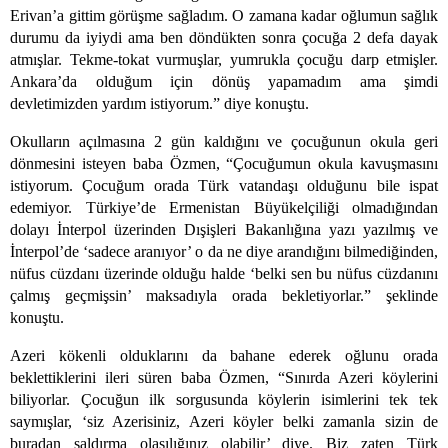
Erivan’a gittim görüşme sağladım. O zamana kadar oğlumun sağlık
durumu da iyiydi ama ben döndükten sonra çocuğa 2 defa dayak
atmışlar. Tekme-tokat vurmuşlar, yumrukla çocuğu darp etmişler.
Ankara’da olduğum için dönüş yapamadım ama şimdi
devletimizden yardım istiyorum.” diye konuştu.
Okulların açılmasına 2 gün kaldığını ve çocuğunun okula geri
dönmesini isteyen baba Özmen, “Çocuğumun okula kavuşmasını
istiyorum. Çocuğum orada Türk vatandaşı olduğunu bile ispat
edemiyor. Türkiye’de Ermenistan Büyükelçiliği olmadığından
dolayı İnterpol üzerinden Dışişleri Bakanlığına yazı yazılmış ve
İnterpol’de ‘sadece aranıyor’ o da ne diye arandığını bilmediğinden,
nüfus cüzdanı üzerinde olduğu halde ‘belki sen bu nüfus cüzdanını
çalmış geçmişsin’ maksadıyla orada bekletiyorlar.” şeklinde
konuştu.
Azeri kökenli olduklarını da bahane ederek oğlunu orada
beklettiklerini ileri süren baba Özmen, “Sınırda Azeri köylerini
biliyorlar. Çocuğun ilk sorgusunda köylerin isimlerini tek tek
saymışlar, ‘siz Azerisiniz, Azeri köyler belki zamanla sizin de
buradan saldırma olasılığınız olabilir’ diye. Biz zaten Türk