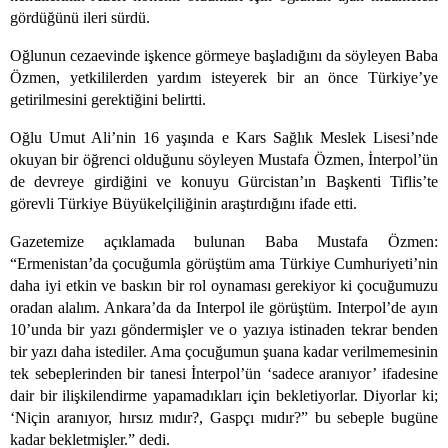
gördüğünü ileri sürdü.
Oğlunun cezaevinde işkence görmeye başladığını da söyleyen Baba
Özmen, yetkililerden yardım isteyerek bir an önce Türkiye’ye
getirilmesini gerektiğini belirtti.
Oğlu Umut Ali’nin 16 yaşında e Kars Sağlık Meslek Lisesi’nde
okuyan bir öğrenci olduğunu söyleyen Mustafa Özmen, İnterpol’ün
de devreye girdiğini ve konuyu Gürcistan’ın Başkenti Tiflis’te
görevli Türkiye Büyükelçiliğinin araştırdığını ifade etti.
Gazetemize açıklamada bulunan Baba Mustafa Özmen:
“Ermenistan’da çocuğumla görüştüm ama Türkiye Cumhuriyeti’nin
daha iyi etkin ve baskın bir rol oynaması gerekiyor ki çocuğumuzu
oradan alalım. Ankara’da da Interpol ile görüştüm. Interpol’de ayın
10’unda bir yazı göndermişler ve o yazıya istinaden tekrar benden
bir yazı daha istediler. Ama çocuğumun şuana kadar verilmemesinin
tek sebeplerinden bir tanesi İnterpol’ün ‘sadece aranıyor’ ifadesine
dair bir ilişkilendirme yapamadıkları için bekletiyorlar. Diyorlar ki;
‘Niçin aranıyor, hırsız mıdır?, Gaspçı mıdır?” bu sebeple bugüne
kadar bekletmişler.” dedi.