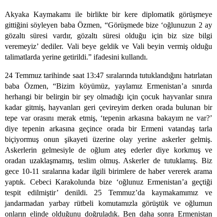
Akyaka Kaymakamı ile birlikte bir kere diplomatik görüşmeye
gittiğini söyleyen baba Özmen, “Görüşmede bize ‘oğlunuzun 2 ay
gözaltı süresi vardır, gözaltı süresi olduğu için biz size bilgi
veremeyiz’ dediler. Vali beye geldik ve Vali beyin vermiş olduğu
talimatlarda yerine getirildi.” ifadesini kullandı.
24 Temmuz tarihinde saat 13:47 sıralarında tutuklandığını hatırlatan
baba Özmen, “Bizim köyümüz, yaylamız Ermenistan’a sınırda
herhangi bir belirgin bir şey olmadığı için çocuk hayvanlar sınıra
kadar gitmiş, hayvanları geri çevireyim derken orada bulunan bir
tepe var orasını merak etmiş, ‘tepenin arkasına bakayım ne var?’
diye tepenin arkasına geçince orada bir Ermeni vatandaş tarla
biçiyormuş onun şikayeti üzerine olay yerine askerler gelmiş.
Askerlerin gelmesiyle de oğlum ateş ederler diye korkmuş ve
oradan uzaklaşmamış, teslim olmuş. Askerler de tutuklamış. Biz
gece 10-11 sıralarına kadar ilgili birimlere de haber vererek arama
yaptık. Cebeci Karakolunda bize ‘oğlunuz Ermenistan’a geçtiği
tespit edilmiştir’ denildi. 25 Temmuz’da kaymakamımız ve
jandarmadan yarbay rütbeli komutamızla görüştük ve oğlumun
onların elinde olduğunu doğruladık. Ben daha sonra Ermenistan