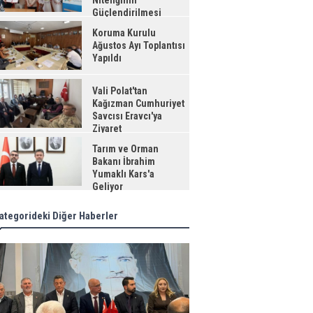
Niteliğinin
Güçlendirilmesi
jesi"
Koruma Kurulu
Ağustos Ayı Toplantısı
Yapıldı
Vali Polat'tan
Kağızman Cumhuriyet
Savcısı Eravcı'ya
Ziyaret
Tarım ve Orman
Bakanı İbrahim
Yumaklı Kars'a
Geliyor
ategorideki Diğer Haberler