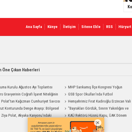
Ko
Ana Sayfa
Künye
İletişim
Sitene Ekle
RSS
Hüryurt
 Öne Çıkan Haberleri
uma Kurulu Ağustos Ayı Toplantısı
MHP Sarıkamış İlçe Kongresi Yoğun
rs Gravyerinin Coğrafi İşaret Niteliğinin
Katılımla Gerçekleştirildi
GSB Spor Okulları'nda Futbol
dirilmesi Projesi"
i Polat'tan Kağızman Cumhuriyet Savcısı
Antrenmanları Sürüyor
Hemşehrimiz Fırat Kadiroğlu Erzincan Vali
ya Ziyaret
ut Konturunda Denge Arayışı: Bölgesel
Yardımcılığına Atandı
"Bayrakları Gördük, Sınırın Yakınlığını ve
ma Sürecinin Tüm Aşamaları
i Ziya Polat, Akyaka Kanyonu'ndaki
Uzaklığını Aynı Anda Hissettik"
KAÜ Rektörü Hüsnü Kapu, ÜAK Dönem
g Heyecanına Katıldı
Başkanlığını Devretti