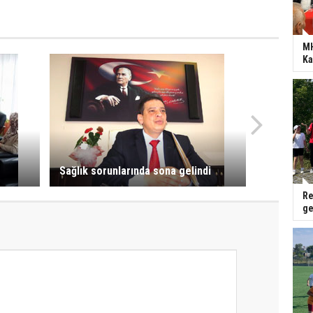
MH
Ka
Sağlık sorunlarında sona gelindi
Re
ge