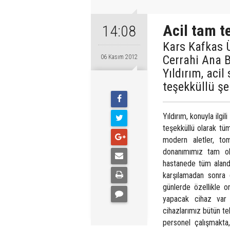
Acil tam t
14:08
Kars Kafkas Ü
Cerrahi Ana B
06 Kasım 2012
Yıldırım, aci
teşekküllü şe
Yıldırım, konuyla ilgi
teşekküllü olarak tü
modern aletler, tom
donanımımız tam ola
hastanede tüm aland
karşılamadan sonra 
günlerde özellikle o
yapacak cihaz var e
cihazlarımız bütün te
personel çalışmakta