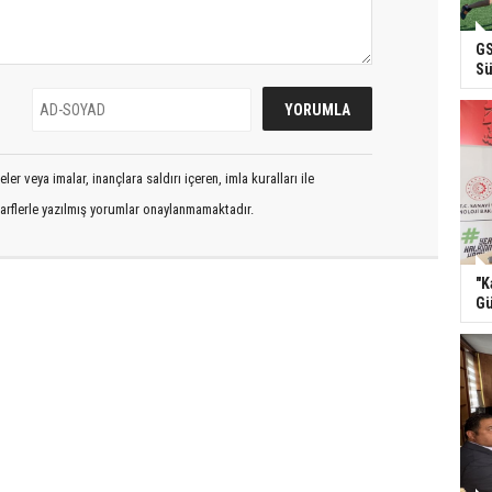
GS
Sü
er veya imalar, inançlara saldırı içeren, imla kuralları ile
arflerle yazılmış yorumlar onaylanmamaktadır.
"K
Gü