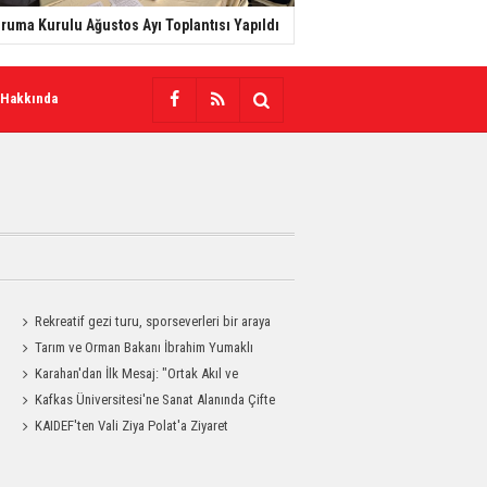
ruma Kurulu Ağustos Ayı Toplantısı Yapıldı
 Hakkında
Rekreatif gezi turu, sporseverleri bir araya
getirdi
Tarım ve Orman Bakanı İbrahim Yumaklı
Kars'a Geliyor
Karahan'dan İlk Mesaj: "Ortak Akıl ve
Dayanışmayla Çalışacağız"
Kafkas Üniversitesi'ne Sanat Alanında Çifte
Gurur
KAIDEF'ten Vali Ziya Polat'a Ziyaret