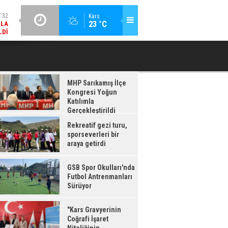
LDI
GÜNCEL / 17:08
Kars
:08
23 °C
GSB SPOR OKULLARI'NDA FUTBOL ANTRENMANLARI SÜRÜYOR
RDI
MHP Sarıkamış İlçe
Kongresi Yoğun
Katılımla
Gerçekleştirildi
Rekreatif gezi turu,
sporseverleri bir
araya getirdi
GSB Spor Okulları'nda
Futbol Antrenmanları
Sürüyor
"Kars Gravyerinin
Coğrafi İşaret