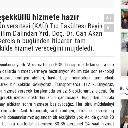
Pro
eşekküllü hizmete hazır
A+
niversitesi (KAÜ) Tıp Fakültesi Beyin
A-
ilim Dalından Yrd. Doç. Dr. Can Akan
l sercisin bugünden itibaren tam
kilde hizmet vereceğini müjdeledi.
li şunları söyledi: “Acilimiz bugün SGK’dan rapor aldıktan sonra tam
m dallarda hizmet vermeye hazırlanıyor. Acilimizde son teknoloji
ografi, röntgen aletleri, hasta başı monitörleri, tüm teknik
rak bir şekilde bekliyoruz. Transportlarda 112 kullanıyoruz,
Bu K
a hizmet verecek karşılamada en az 5 doktorumuz olacak. Ön
gerekli uzman doktorları acile çağıracağız. Bugünden sonraki
nay aldıktan sonra hizmete başlayacağız. Her türlü müdahaleyi
limizde. Acil tomografi, acil röntgen, ultrason, kardiyolog
knik donanımlarımız açısından bir eksiğimiz yok. Acilde günlük 20
, bunlara doktorlar eklenince 30-35 personel 24 saat hizmet