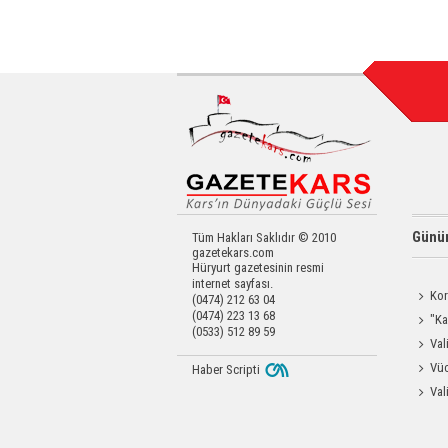
Günün
Tüm Hakları Saklıdır © 2010
gazetekars.com
Hüryurt gazetesinin resmi
internet sayfası.
Kor
(0474) 212 63 04
(0474) 223 13 68
Yapıldı
"Ka
(0533) 512 89 59
Güçlen
Val
Eravcı'
Vüc
Haber Scripti
Yağ Al
Val
Raftin