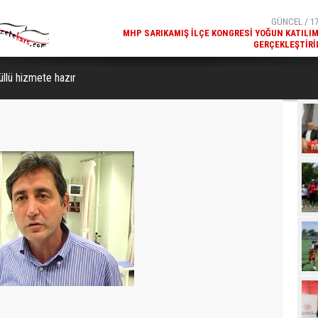
GERÇEKLEŞTIRI
GÜNCEL / 17
REKREATIF GEZI TURU, SPORSEVERLERI BIR ARAYA GETI
üllü hizmete hazır