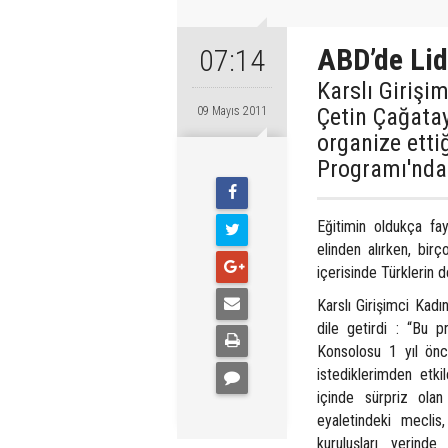
ABD’de Lid
07:14
Karslı Girişi
Çetin Çağatay
09 Mayıs 2011
organize etti
Programı'nda y
Eğitimin oldukça fay
elinden alırken, birç
içerisinde Türklerin 
Karslı Girişimci Kadı
dile getirdi : “Bu p
Konsolosu 1 yıl ön
istediklerimden etk
içinde sürpriz ola
eyaletindeki meclis
kuruluşları yerind