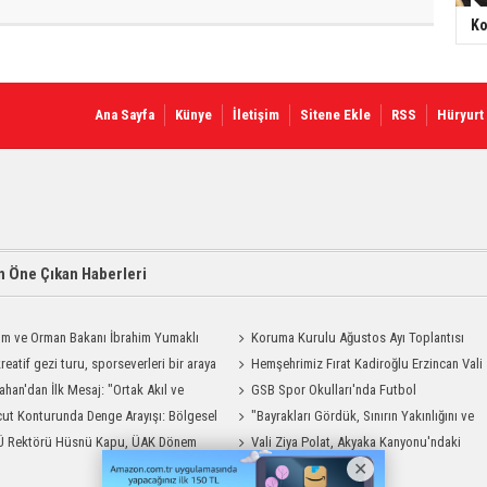
Ko
Ana Sayfa
Künye
İletişim
Sitene Ekle
RSS
Hüryurt
 Öne Çıkan Haberleri
ım ve Orman Bakanı İbrahim Yumaklı
Koruma Kurulu Ağustos Ayı Toplantısı
Geliyor
reatif gezi turu, sporseverleri bir araya
Yapıldı
Hemşehrimiz Fırat Kadiroğlu Erzincan Vali
ahan'dan İlk Mesaj: "Ortak Akıl ve
Yardımcılığına Atandı
GSB Spor Okulları'nda Futbol
şmayla Çalışacağız"
ut Konturunda Denge Arayışı: Bölgesel
Antrenmanları Sürüyor
"Bayrakları Gördük, Sınırın Yakınlığını ve
ma Sürecinin Tüm Aşamaları
Ü Rektörü Hüsnü Kapu, ÜAK Dönem
Uzaklığını Aynı Anda Hissettik"
Vali Ziya Polat, Akyaka Kanyonu'ndaki
ığını Devretti
Rafting Heyecanına Katıldı