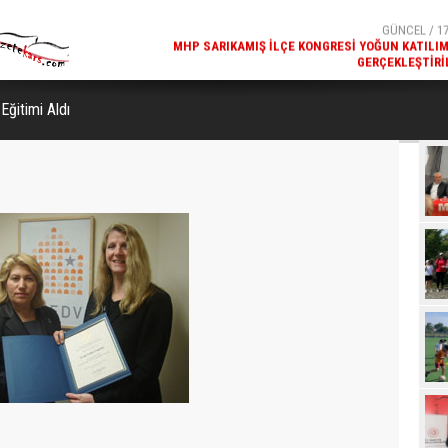
GERÇEKLEŞTIRI
GÜNCEL / 17
REKREATIF GEZI TURU, SPORSEVERLERI BIR ARAYA GETI
Eğitimi Aldı