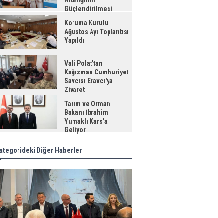
Niteliğinin
Güçlendirilmesi
jesi"
Koruma Kurulu
Ağustos Ayı Toplantısı
Yapıldı
Vali Polat'tan
Kağızman Cumhuriyet
Savcısı Eravcı'ya
Ziyaret
Tarım ve Orman
Bakanı İbrahim
Yumaklı Kars'a
Geliyor
ategorideki Diğer Haberler