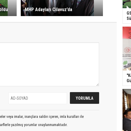
oldu
MHP Adayları Cilavuz’da
GS
Sü
"K
Gü
er veya imalar, inançlara saldırı içeren, imla kuralları ile
arflerle yazılmış yorumlar onaylanmamaktadır.