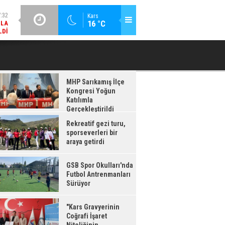
LDI
GÜNCEL / 17:08
Kars
:08
16 °C
GSB SPOR OKULLARI'NDA FUTBOL ANTRENMANLARI SÜRÜYOR
RDI
MHP Sarıkamış İlçe
Kongresi Yoğun
Katılımla
Gerçekleştirildi
Rekreatif gezi turu,
sporseverleri bir
araya getirdi
GSB Spor Okulları'nda
Futbol Antrenmanları
Sürüyor
"Kars Gravyerinin
Coğrafi İşaret