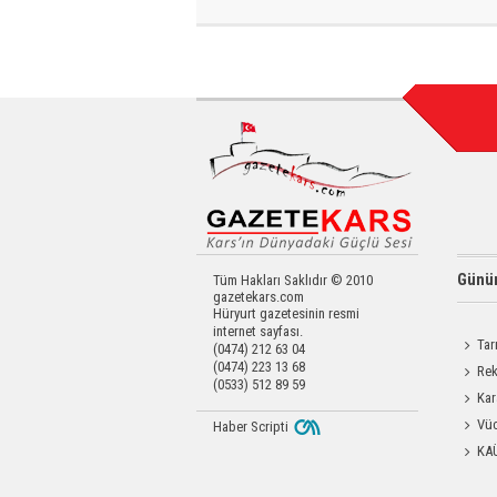
Günün
Tüm Hakları Saklıdır © 2010
gazetekars.com
Hüryurt gazetesinin resmi
internet sayfası.
Tar
(0474) 212 63 04
(0474) 223 13 68
Kars'a 
Rek
(0533) 512 89 59
getirdi
Kar
Dayanı
Vüc
Haber Scripti
Yağ Al
KA
Başkanl