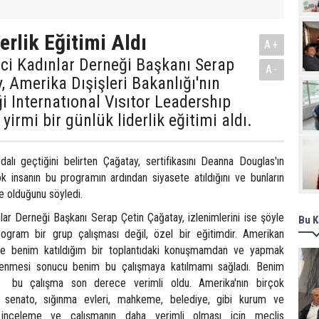
Pro
erlik Eğitimi Aldı
A+
mci Kadınlar Derneği Başkanı Serap
A-
, Amerika Dışişleri Bakanlığı'nın
ği Internatıonal Vısıtor Leadershıp
irmi bir günlük liderlik eğitimi aldı.
dalı geçtiğini belirten Çağatay, sertifikasını Deanna Douglas'ın
ok insanın bu programın ardından siyasete atıldığını ve bunların
de olduğunu söyledi.
nlar Derneği Başkanı Serap Çetin Çağatay, izlenimlerini ise şöyle
Bu K
rogram bir grup çalışması değil, özel bir eğitimdir. Amerikan
ce benim katıldığım bir toplantıdaki konuşmamdan ve yapmak
ilenmesi sonucu benim bu çalışmaya katılmamı sağladı. Benim
n bu çalışma son derece verimli oldu. Amerika'nın birçok
, senato, sığınma evleri, mahkeme, belediye, gibi kurum ve
e inceleme ve çalışmanın daha verimli olması için meclis