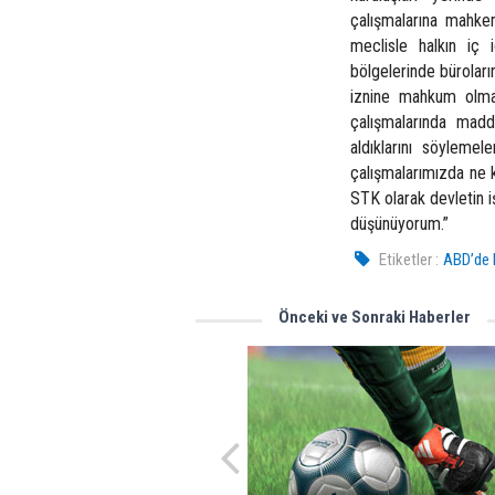
çalışmalarına mahkem
meclisle halkın iç i
bölgelerinde büroların
iznine mahkum olma
çalışmalarında maddi
aldıklarını söyleme
çalışmalarımızda ne k
STK olarak devletin i
düşünüyorum.”
Etiketler :
ABD’de L
Önceki ve Sonraki Haberler