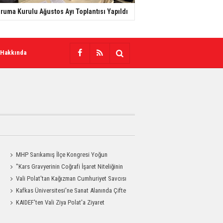
ruma Kurulu Ağustos Ayı Toplantısı Yapıldı
 Hakkında
MHP Sarıkamış İlçe Kongresi Yoğun
Katılımla Gerçekleştirildi
"Kars Gravyerinin Coğrafi İşaret Niteliğinin
Güçlendirilmesi Projesi"
Vali Polat'tan Kağızman Cumhuriyet Savcısı
Eravcı'ya Ziyaret
Kafkas Üniversitesi'ne Sanat Alanında Çifte
Gurur
KAIDEF'ten Vali Ziya Polat'a Ziyaret