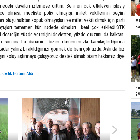
edeki davaları izlemeye gittim. Beni en çok etkileyen işleyiş
çe olması, mecliste polis olmayışı, millet vekillerinin seçim
ın oluşu halktan kopuk olmayışları ve millet vekili olmak için parti
MH
Ka
yışları tamamen hür iradede olmaları beni çok etkiledi.STK
 desteğin yüzde yetmişini devletten, yüzde otuzunu da halktan
leri sonucu bu durumu bizim durumumuzla karşılaştırdığımda
adar yalnız bırakıldığımızı görmek de beni çok üzdü. Aslında biz
şini kolaylaştırmaya çalışıyoruz destek almak bizim hakkımız diye
iderlik Eğitimi Aldı
Re
ge