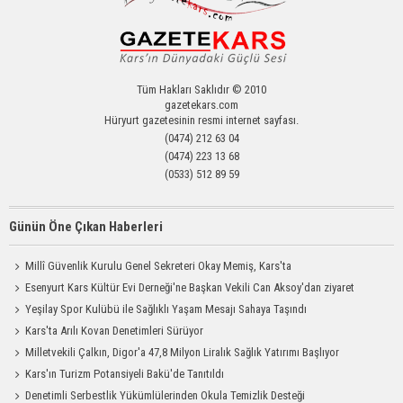
Tüm Hakları Saklıdır © 2010
gazetekars.com
Hüryurt gazetesinin resmi internet sayfası.
(0474) 212 63 04
(0474) 223 13 68
(0533) 512 89 59
Günün Öne Çıkan Haberleri
Millî Güvenlik Kurulu Genel Sekreteri Okay Memiş, Kars'ta
Esenyurt Kars Kültür Evi Derneği'ne Başkan Vekili Can Aksoy'dan ziyaret
Yeşilay Spor Kulübü ile Sağlıklı Yaşam Mesajı Sahaya Taşındı
Kars'ta Arılı Kovan Denetimleri Sürüyor
Milletvekili Çalkın, Digor'a 47,8 Milyon Liralık Sağlık Yatırımı Başlıyor
Kars'ın Turizm Potansiyeli Bakü'de Tanıtıldı
Denetimli Serbestlik Yükümlülerinden Okula Temizlik Desteği