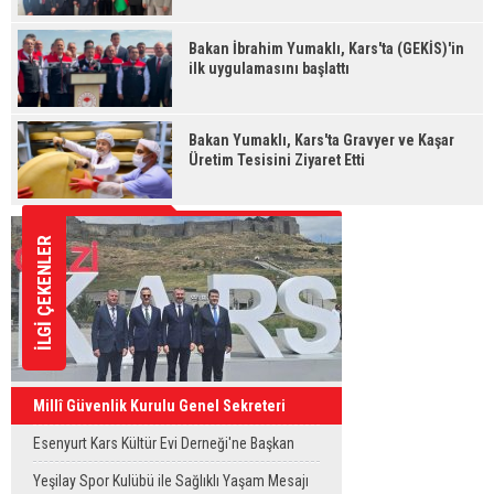
Bakan İbrahim Yumaklı, Kars'ta (GEKİS)'in
ilk uygulamasını başlattı
Bakan Yumaklı, Kars'ta Gravyer ve Kaşar
Üretim Tesisini Ziyaret Etti
İLGİ ÇEKENLER
Millî Güvenlik Kurulu Genel Sekreteri
Okay Memiş, Kars'ta
Esenyurt Kars Kültür Evi Derneği'ne Başkan
Vekili Can Aksoy'dan ziyaret
Yeşilay Spor Kulübü ile Sağlıklı Yaşam Mesajı