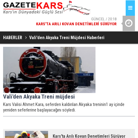
GÜNCEL / 20:18
KARS'TA ARILI KOVAN DENETIMLERI SÜRÜYOR
MILLÎ GÜ
HABERLER
Vali'den Akyaka Treni Müjdesi Haberleri
Vali'den Akyaka Treni müjdesi
Kars Valisi Ahmet Kara, seferden kaldırılan Akyaka treninin1 ay içinde
yeniden seferlerine başlayacağını söyledi.
Kars'ta Arılı Kovan Denetimleri Sürüyor