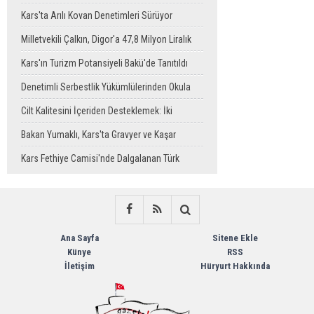
Sahaya Taşındı
Kars'ta Arılı Kovan Denetimleri Sürüyor
Milletvekili Çalkın, Digor'a 47,8 Milyon Liralık
Sağlık Yatırımı Başlıyor
Kars'ın Turizm Potansiyeli Bakü'de Tanıtıldı
Denetimli Serbestlik Yükümlülerinden Okula
Temizlik Desteği
Cilt Kalitesini İçeriden Desteklemek: İki
Enjeksiyon Uygulamasının Karşılaştırması
Bakan Yumaklı, Kars'ta Gravyer ve Kaşar
Üretim Tesisini Ziyaret Etti
Kars Fethiye Camisi'nde Dalgalanan Türk
Bayrağı Görenlerin Beğenisini Topladı
Ana Sayfa
Sitene Ekle
Künye
RSS
İletişim
Hüryurt Hakkında