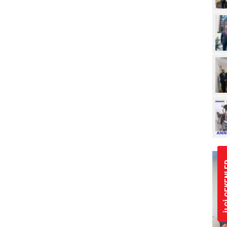
Ziy
İLGİ 