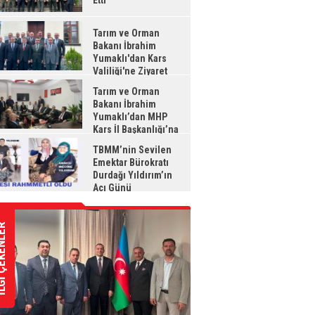
Etti
Tarım ve Orman
Bakanı İbrahim
Yumaklı'dan Kars
Valiliği'ne Ziyaret
Tarım ve Orman
Bakanı İbrahim
Yumaklı’dan MHP
Kars İl Başkanlığı’na
aret
TBMM’nin Sevilen
Emektar Bürokratı
Durdağı Yıldırım’ın
Acı Günü
ÇEKENLER