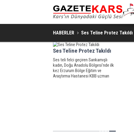
HABERLER
Ses Teline Protez Takıldı
Ses Teline Protez Takıldı
Ses teli felci geçiren Sarıkamışlı
kadın, Doğu Anadolu Bölgesi’nde ilk
kez Erzurum Bölge Eğitim ve
Araştırma Hastanesi KBB uzman
doktorları tarafından uygulanan ‘ses
teline protez yerleştirilmesi’
operasyonuyla eski sağlığına
kavuştu.