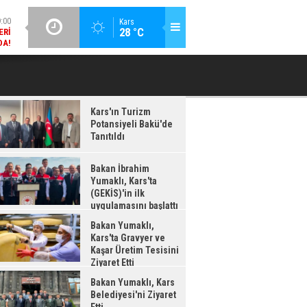
:00
GÜNCEL / 18:38
Kars
28 °C
ERI
KARS'IN TURIZM POTANSIYELI BAKÜ'DE TANITILDI
DA!
Kars'ın Turizm
Potansiyeli Bakü'de
Tanıtıldı
Bakan İbrahim
Yumaklı, Kars'ta
(GEKİS)'in ilk
uygulamasını başlattı
Bakan Yumaklı,
Kars'ta Gravyer ve
Kaşar Üretim Tesisini
Ziyaret Etti
Bakan Yumaklı, Kars
Belediyesi'ni Ziyaret