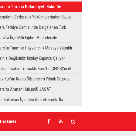
ars'ın Turizm Potansiyeli Bakü'de
anıtıldı
enetimli Serbestlik Yükümlülerinden Okula
emizlik Desteği
ars Fethiye Camisi'nde Dalgalanan Türk
ayrağı Görenlerin Beğenisini Topladı
ars'ta İlçe Milli Eğitim Müdürleriyle
eğerlendirme Toplantısı
ars'ta Tarım ve Hayvancılık Masaya Yatırıldı
alnız Değilsiniz: Kızılay Kapınızı Çalıyor
akan İbrahim Yumaklı, Kars'ta (GEKİS)'in ilk
ygulamasını başlattı
az Kur'an Kursu Öğrencileri Piknik Coşkusu
aşadı
ars'ta Aranan Hükümlü JASAT
perasyonuyla Yakalandı
ilt Kalitesini İçeriden Desteklemek: İki
njeksiyon Uygulamasının Karşılaştırması
 Hakkında