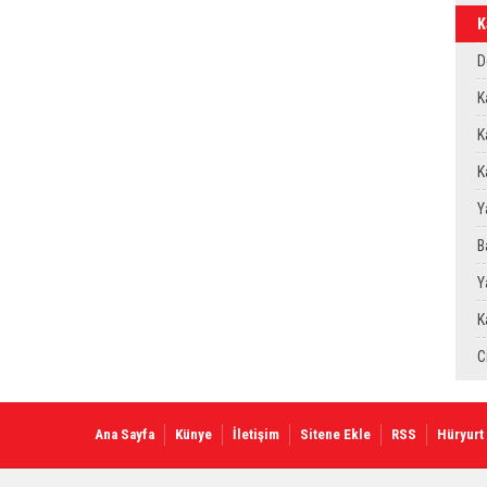
K
T
D
T
K
B
K
D
K
Y
B
u
Y
Y
K
O
C
E
Ana Sayfa
Künye
İletişim
Sitene Ekle
RSS
Hüryurt