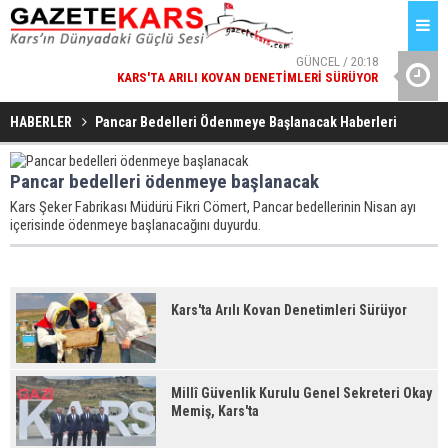
GÜNCEL / 20:18
KARS'TA ARILI KOVAN DENETIMLERI SÜRÜYOR
ESENYURT
GÜNCEL / 20:17
HABERLER
Pancar Bedelleri Ödenmeye Başlanacak Haberleri
MILLÎ GÜVENLIK KURULU GENEL SEKRETERI OKAY MEMIŞ,
KARS'TA
Pancar bedelleri ödenmeye başlanacak
Kars Şeker Fabrikası Müdürü Fikri Cömert, Pancar bedellerinin Nisan ayı
içerisinde ödenmeye başlanacağını duyurdu.
Kars'ta Arılı Kovan Denetimleri Sürüyor
Millî Güvenlik Kurulu Genel Sekreteri Okay
Memiş, Kars'ta