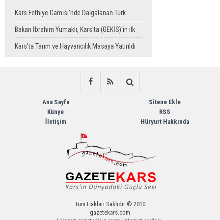
Temizlik Desteği
Kars Fethiye Camisi'nde Dalgalanan Türk
Bayrağı Görenlerin Beğenisini Topladı
Bakan İbrahim Yumaklı, Kars'ta (GEKİS)'in ilk
uygulamasını başlattı
Kars'ta Tarım ve Hayvancılık Masaya Yatırıldı
Ana Sayfa
Sitene Ekle
Künye
RSS
İletişim
Hüryurt Hakkında
Tüm Hakları Saklıdır © 2010
gazetekars.com