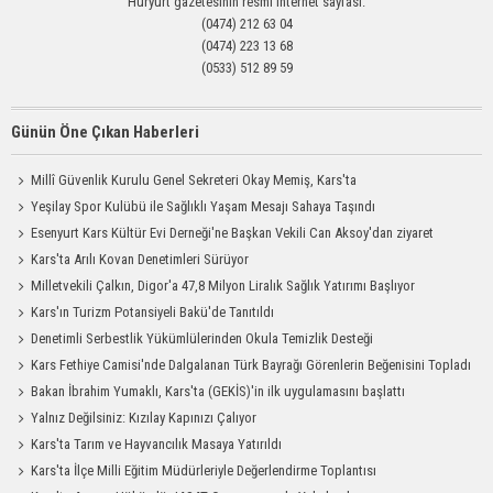
Hüryurt gazetesinin resmi internet sayfası.
(0474) 212 63 04
(0474) 223 13 68
(0533) 512 89 59
Günün Öne Çıkan Haberleri
Millî Güvenlik Kurulu Genel Sekreteri Okay Memiş, Kars'ta
Yeşilay Spor Kulübü ile Sağlıklı Yaşam Mesajı Sahaya Taşındı
Esenyurt Kars Kültür Evi Derneği'ne Başkan Vekili Can Aksoy'dan ziyaret
Kars'ta Arılı Kovan Denetimleri Sürüyor
Milletvekili Çalkın, Digor'a 47,8 Milyon Liralık Sağlık Yatırımı Başlıyor
Kars'ın Turizm Potansiyeli Bakü'de Tanıtıldı
Denetimli Serbestlik Yükümlülerinden Okula Temizlik Desteği
Kars Fethiye Camisi'nde Dalgalanan Türk Bayrağı Görenlerin Beğenisini Topladı
Bakan İbrahim Yumaklı, Kars'ta (GEKİS)'in ilk uygulamasını başlattı
Yalnız Değilsiniz: Kızılay Kapınızı Çalıyor
Kars'ta Tarım ve Hayvancılık Masaya Yatırıldı
Kars'ta İlçe Milli Eğitim Müdürleriyle Değerlendirme Toplantısı