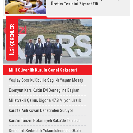
Üretim Tesisini Ziyaret Etti
İLGİ ÇEKENLER
Millî Güvenlik Kurulu Genel Sekreteri
Okay Memiş, Kars'ta
Yeşilay Spor Kulübü ile Sağlıklı Yaşam Mesajı
Sahaya Taşındı
Esenyurt Kars Kültür Evi Derneği'ne Başkan
Vekili Can Aksoy'dan ziyaret
Milletvekili Çalkın, Digor'a 47,8 Milyon Liralık
Sağlık Yatırımı Başlıyor
Kars'ta Arılı Kovan Denetimleri Sürüyor
Kars'ın Turizm Potansiyeli Bakü'de Tanıtıldı
Denetimli Serbestlik Yükümlülerinden Okula