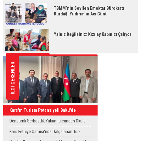
TBMM’nin Sevilen Emektar Bürokratı
Durdağı Yıldırım’ın Acı Günü
Yalnız Değilsiniz: Kızılay Kapınızı Çalıyor
İLGİ ÇEKENLER
Kars'ın Turizm Potansiyeli Bakü'de
Tanıtıldı
Denetimli Serbestlik Yükümlülerinden Okula
Temizlik Desteği
Kars Fethiye Camisi'nde Dalgalanan Türk