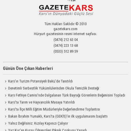
Tüm Hakları Saklıdır © 2010
gazetekars.com
Hüryurt gazetesinin resmi internet sayfası.
(0474) 212 63 04
(0474) 223 13 68
(0533) 512 89 59
Günün Öne Çıkan Haberleri
Kars'ın Turizm Potansiyeli Bakü'de Tanıtıldı
Denetimli Serbestlik Yükümlülerinden Okula Temizlik Desteği
Kars Fethiye Camisi'nde Dalgalanan Türk Bayrağı Görenlerin Beğenisini Topladı
Kars'ta Tarım ve Hayvancılık Masaya Yatırıldı
Kars'ta İlçe Milli Eğitim Müdürleriyle Değerlendirme Toplantısı
Bakan İbrahim Yumaklı, Kars'ta (GEKİS)'in ilk uygulamasını başlattı
Yalnız Değilsiniz: Kızılay Kapınızı Çalıyor
Yaz Kur'an Kursu Öğrencileri Piknik Coşkusu Yaşadı