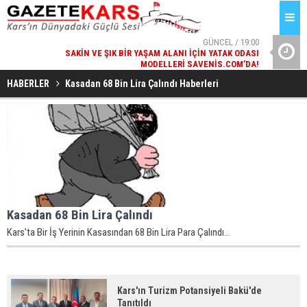
GÜNCEL / 19:00
SAKIN VE ŞIK BIR YAŞAM ALANI İÇIN YATAK ODASI
KA
MODELLERI SAVENIS.COM’DA!
HABERLER
Kasadan 68 Bin Lira Çalındı Haberleri
Kasadan 68 Bin Lira Çalındı
Kars'ta Bir İş Yerinin Kasasından 68 Bin Lira Para Çalındı...
Kars'ın Turizm Potansiyeli Bakü'de
Tanıtıldı