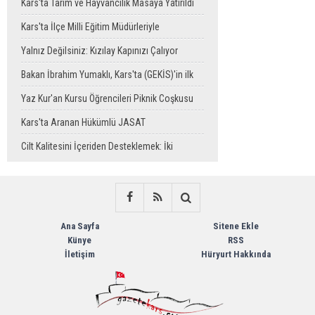
Bayrağı Görenlerin Beğenisini Topladı
Kars'ta Tarım ve Hayvancılık Masaya Yatırıldı
Kars'ta İlçe Milli Eğitim Müdürleriyle
Değerlendirme Toplantısı
Yalnız Değilsiniz: Kızılay Kapınızı Çalıyor
Bakan İbrahim Yumaklı, Kars'ta (GEKİS)'in ilk
uygulamasını başlattı
Yaz Kur'an Kursu Öğrencileri Piknik Coşkusu
Yaşadı
Kars'ta Aranan Hükümlü JASAT
Operasyonuyla Yakalandı
Cilt Kalitesini İçeriden Desteklemek: İki
Enjeksiyon Uygulamasının Karşılaştırması
Ana Sayfa
Sitene Ekle
Künye
RSS
İletişim
Hüryurt Hakkında