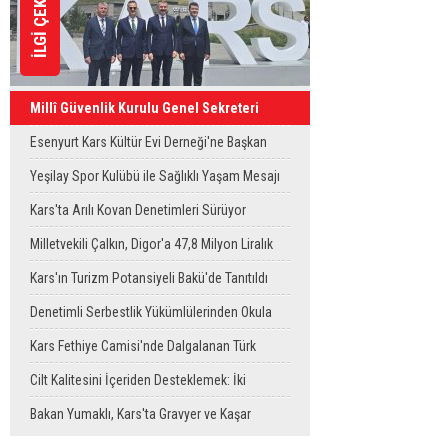
İLGİ ÇEKENLER
Millî Güvenlik Kurulu Genel Sekreteri
Okay Memiş, Kars'ta
Esenyurt Kars Kültür Evi Derneği'ne Başkan
Vekili Can Aksoy'dan ziyaret
Yeşilay Spor Kulübü ile Sağlıklı Yaşam Mesajı
Sahaya Taşındı
Kars'ta Arılı Kovan Denetimleri Sürüyor
Milletvekili Çalkın, Digor'a 47,8 Milyon Liralık
Sağlık Yatırımı Başlıyor
Kars'ın Turizm Potansiyeli Bakü'de Tanıtıldı
Denetimli Serbestlik Yükümlülerinden Okula
Temizlik Desteği
Kars Fethiye Camisi'nde Dalgalanan Türk
Bayrağı Görenlerin Beğenisini Topladı
Cilt Kalitesini İçeriden Desteklemek: İki
Enjeksiyon Uygulamasının Karşılaştırması
Bakan Yumaklı, Kars'ta Gravyer ve Kaşar
Üretim Tesisini Ziyaret Etti