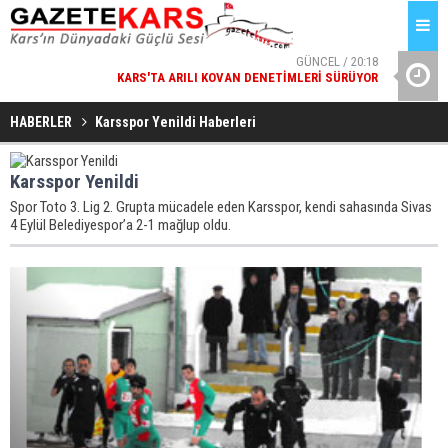
GÜNCEL / 20:18
KARS'TA ARILI KOVAN DENETIMLERI SÜRÜYOR
MILLÎ GÜ
HABERLER
Karsspor Yenildi Haberleri
Karsspor Yenildi
Spor Toto 3. Lig 2. Grupta mücadele eden Karsspor, kendi sahasında Sivas
4 Eylül Belediyespor’a 2-1 mağlup oldu.