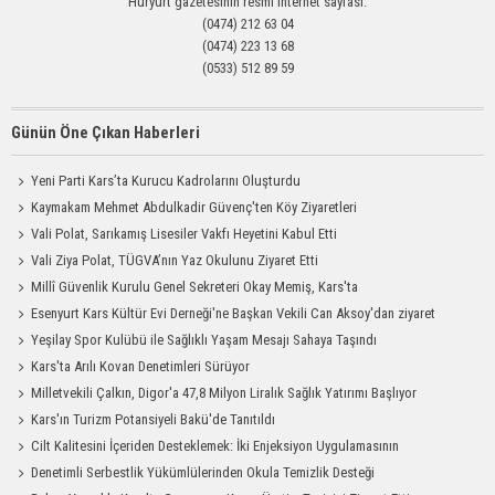
Hüryurt gazetesinin resmi internet sayfası.
(0474) 212 63 04
(0474) 223 13 68
(0533) 512 89 59
Günün Öne Çıkan Haberleri
Yeni Parti Kars’ta Kurucu Kadrolarını Oluşturdu
Kaymakam Mehmet Abdulkadir Güvenç'ten Köy Ziyaretleri
Vali Polat, Sarıkamış Lisesiler Vakfı Heyetini Kabul Etti
Vali Ziya Polat, TÜGVA’nın Yaz Okulunu Ziyaret Etti
Millî Güvenlik Kurulu Genel Sekreteri Okay Memiş, Kars'ta
Esenyurt Kars Kültür Evi Derneği'ne Başkan Vekili Can Aksoy'dan ziyaret
Yeşilay Spor Kulübü ile Sağlıklı Yaşam Mesajı Sahaya Taşındı
Kars'ta Arılı Kovan Denetimleri Sürüyor
Milletvekili Çalkın, Digor'a 47,8 Milyon Liralık Sağlık Yatırımı Başlıyor
Kars'ın Turizm Potansiyeli Bakü'de Tanıtıldı
Cilt Kalitesini İçeriden Desteklemek: İki Enjeksiyon Uygulamasının
Karşılaştırması
Denetimli Serbestlik Yükümlülerinden Okula Temizlik Desteği