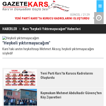
GÜNCEL / 21:29
YENI PARTI KARS’TA KURUCU KADROLARINI OLUŞTURDU
VALI POLAT
GÜNCEL / 21:29
KAYMAKAM MEHMET ABDULKADIR GÜVENÇ'TEN KÖY
HABERLER
Kars "heykeli Yıktırmayacağım" Haberleri
ZIYARETLERI
"Heykeli yıktırmayacağım"
Kars'taki anıtın heykeltıraşı Mehmet Aksoy, heykeli yıktırmayacağını
söyledi!
Yeni Parti Kars’ta Kurucu Kadrolarını
Oluşturdu
Kaymakam Mehmet Abdulkadir Güvenç'ten
Köy Ziyaretleri