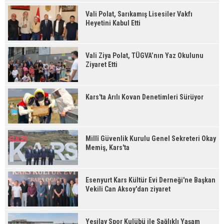
Vali Polat, Sarıkamış Lisesiler Vakfı
Heyetini Kabul Etti
Vali Ziya Polat, TÜGVA’nın Yaz Okulunu
Ziyaret Etti
Kars'ta Arılı Kovan Denetimleri Sürüyor
Millî Güvenlik Kurulu Genel Sekreteri Okay
Memiş, Kars'ta
Esenyurt Kars Kültür Evi Derneği'ne Başkan
Vekili Can Aksoy'dan ziyaret
Yeşilay Spor Kulübü ile Sağlıklı Yaşam