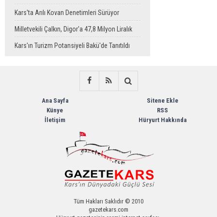
Sahaya Taşındı
Kars'ta Arılı Kovan Denetimleri Sürüyor
Milletvekili Çalkın, Digor'a 47,8 Milyon Liralık
Sağlık Yatırımı Başlıyor
Kars'ın Turizm Potansiyeli Bakü'de Tanıtıldı
Ana Sayfa
Sitene Ekle
Künye
RSS
İletişim
Hüryurt Hakkında
Tüm Hakları Saklıdır © 2010
gazetekars.com