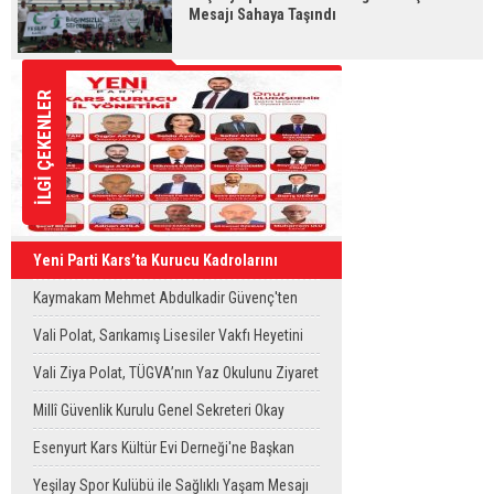
Mesajı Sahaya Taşındı
İLGİ ÇEKENLER
Yeni Parti Kars’ta Kurucu Kadrolarını
Oluşturdu
Kaymakam Mehmet Abdulkadir Güvenç'ten
Köy Ziyaretleri
Vali Polat, Sarıkamış Lisesiler Vakfı Heyetini
Kabul Etti
Vali Ziya Polat, TÜGVA’nın Yaz Okulunu Ziyaret
Etti
Millî Güvenlik Kurulu Genel Sekreteri Okay
Memiş, Kars'ta
Esenyurt Kars Kültür Evi Derneği'ne Başkan
Vekili Can Aksoy'dan ziyaret
Yeşilay Spor Kulübü ile Sağlıklı Yaşam Mesajı