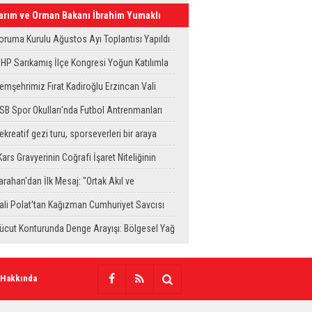
arım ve Orman Bakanı İbrahim Yumaklı
ars'a Geliyor
oruma Kurulu Ağustos Ayı Toplantısı Yapıldı
HP Sarıkamış İlçe Kongresi Yoğun Katılımla
erçekleştirildi
emşehrimiz Fırat Kadiroğlu Erzincan Vali
ardımcılığına Atandı
SB Spor Okulları'nda Futbol Antrenmanları
ürüyor
ekreatif gezi turu, sporseverleri bir araya
etirdi
Kars Gravyerinin Coğrafi İşaret Niteliğinin
üçlendirilmesi Projesi"
arahan'dan İlk Mesaj: "Ortak Akıl ve
ayanışmayla Çalışacağız"
ali Polat'tan Kağızman Cumhuriyet Savcısı
ravcı'ya Ziyaret
ücut Konturunda Denge Arayışı: Bölgesel Yağ
lma Sürecinin Tüm Aşamaları
 Hakkında