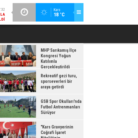
:32
GÜNCEL / 17:08
Kars
18 °C
MLA
REKREATIF GEZI TURU, SPORSEVERLERI BIR ARAYA GETIRDI
GSB SPOR 
LDI
MHP Sarıkamış İlçe
Kongresi Yoğun
Katılımla
Gerçekleştirildi
Rekreatif gezi turu,
sporseverleri bir
araya getirdi
GSB Spor Okulları'nda
Futbol Antrenmanları
Sürüyor
"Kars Gravyerinin
Coğrafi İşaret