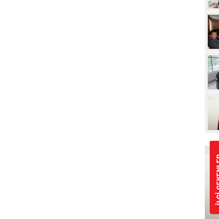
Pro
İLGİ 