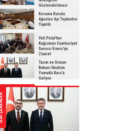
Niteliğinin
Güçlendirilmesi
jesi"
Koruma Kurulu
Ağustos Ayı Toplantısı
Yapıldı
Vali Polat'tan
Kağızman Cumhuriyet
Savcısı Eravcı'ya
Ziyaret
Tarım ve Orman
Bakanı İbrahim
Yumaklı Kars'a
Geliyor
ÇEKENLER