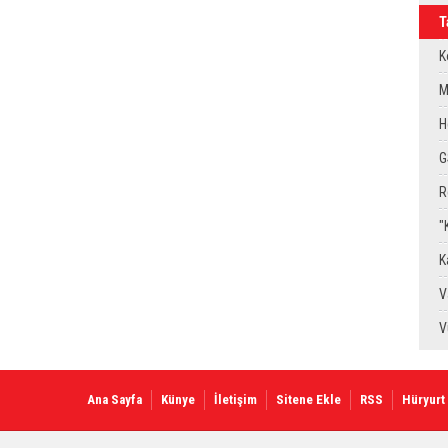
T
K
K
M
G
H
Y
G
S
R
g
"
G
K
D
V
E
V
A
Ana Sayfa
Künye
İletişim
Sitene Ekle
RSS
Hüryurt