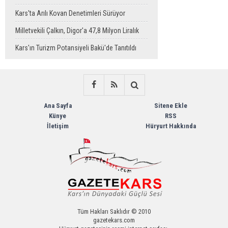
Sahaya Taşındı
Kars'ta Arılı Kovan Denetimleri Sürüyor
Milletvekili Çalkın, Digor'a 47,8 Milyon Liralık
Sağlık Yatırımı Başlıyor
Kars'ın Turizm Potansiyeli Bakü'de Tanıtıldı
Ana Sayfa
Sitene Ekle
Künye
RSS
İletişim
Hüryurt Hakkında
Tüm Hakları Saklıdır © 2010
gazetekars.com