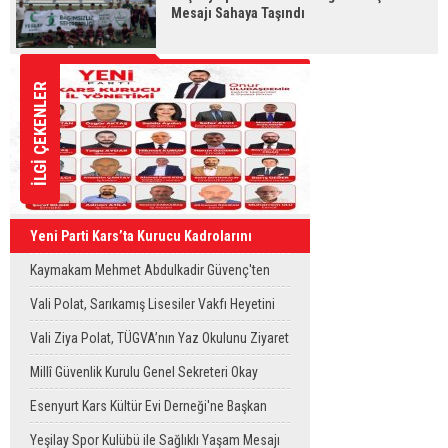
Mesajı Sahaya Taşındı
İLGİ ÇEKENLER
Yeni Parti Kars’ta Kurucu Kadrolarını
Oluşturdu
Kaymakam Mehmet Abdulkadir Güvenç'ten
Köy Ziyaretleri
Vali Polat, Sarıkamış Lisesiler Vakfı Heyetini
Kabul Etti
Vali Ziya Polat, TÜGVA’nın Yaz Okulunu Ziyaret
Etti
Millî Güvenlik Kurulu Genel Sekreteri Okay
Memiş, Kars'ta
Esenyurt Kars Kültür Evi Derneği'ne Başkan
Vekili Can Aksoy'dan ziyaret
Yeşilay Spor Kulübü ile Sağlıklı Yaşam Mesajı