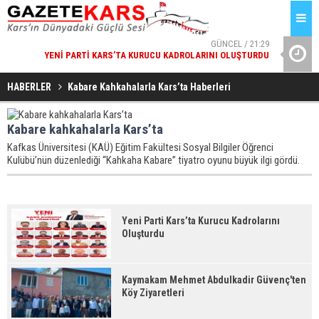
GÜNCEL / 21:29
YENI PARTI KARS’TA KURUCU KADROLARINI OLUŞTURDU
VALI POLAT
GÜNCEL / 21:29
KAYMAKAM MEHMET ABDULKADIR GÜVENÇ'TEN KÖY
HABERLER
Kabare Kahkahalarla Kars’ta Haberleri
ZIYARETLERI
Kabare kahkahalarla Kars’ta
Kafkas Üniversitesi (KAÜ) Eğitim Fakültesi Sosyal Bilgiler Öğrenci
Kulübü’nün düzenlediği “Kahkaha Kabare” tiyatro oyunu büyük ilgi gördü.
Yeni Parti Kars’ta Kurucu Kadrolarını
Oluşturdu
Kaymakam Mehmet Abdulkadir Güvenç'ten
Köy Ziyaretleri