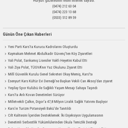
Hüryurt gazetesinin resmi internet sayfası.
(0474) 212 63 04
(0474) 223 13 68
(0533) 512 89 59
Günün Öne Çıkan Haberleri
Yeni Parti Kars’ta Kurucu Kadrolarını Oluşturdu
Kaymakam Mehmet Abdulkadir Güvenç'ten Köy Ziyaretleri
Vali Polat, Sarıkamış Lisesiler Vakfı Heyetini Kabul Etti
Vali Ziya Polat, TÜGVA’nın Yaz Okulunu Ziyaret Etti
Millî Güvenlik Kurulu Genel Sekreteri Okay Memiş, Kars'ta
Esenyurt Kars Kültür Evi Derneği'ne Başkan Vekili Can Aksoy'dan ziyaret
Yeşilay Spor Kulübü ile Sağlıklı Yaşam Mesajı Sahaya Taşındı
Kars'ta Arılı Kovan Denetimleri Sürüyor
Milletvekili Çalkın, Digor'a 47,8 Milyon Liralık Sağlık Yatırımı Başlıyor
Kars'ın Turizm Potansiyeli Bakü'de Tanıtıldı
Cilt Kalitesini İçeriden Desteklemek: İki Enjeksiyon Uygulamasının
Karşılaştırması
Denetimli Serbestlik Yükümlülerinden Okula Temizlik Desteği