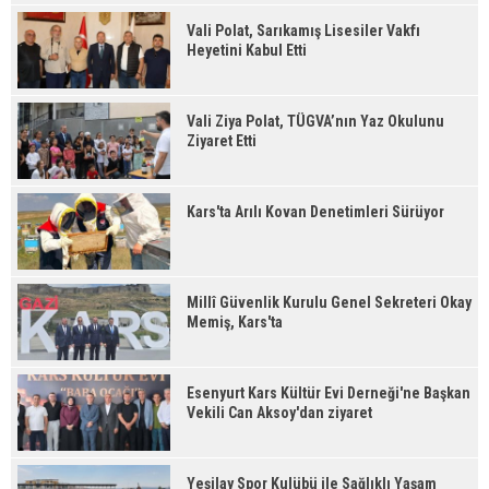
Vali Polat, Sarıkamış Lisesiler Vakfı
Heyetini Kabul Etti
Vali Ziya Polat, TÜGVA’nın Yaz Okulunu
Ziyaret Etti
Kars'ta Arılı Kovan Denetimleri Sürüyor
Millî Güvenlik Kurulu Genel Sekreteri Okay
Memiş, Kars'ta
Esenyurt Kars Kültür Evi Derneği'ne Başkan
Vekili Can Aksoy'dan ziyaret
Yeşilay Spor Kulübü ile Sağlıklı Yaşam