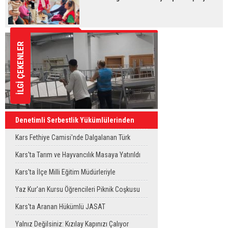
İLGİ ÇEKENLER
Denetimli Serbestlik Yükümlülerinden
Okula Temizlik Desteği
Kars Fethiye Camisi'nde Dalgalanan Türk
Bayrağı Görenlerin Beğenisini Topladı
Kars'ta Tarım ve Hayvancılık Masaya Yatırıldı
Kars'ta İlçe Milli Eğitim Müdürleriyle
Değerlendirme Toplantısı
Yaz Kur'an Kursu Öğrencileri Piknik Coşkusu
Yaşadı
Kars'ta Aranan Hükümlü JASAT
Operasyonuyla Yakalandı
Yalnız Değilsiniz: Kızılay Kapınızı Çalıyor