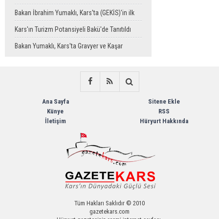
Bakan İbrahim Yumaklı, Kars'ta (GEKİS)'in ilk
uygulamasını başlattı
Kars'ın Turizm Potansiyeli Bakü'de Tanıtıldı
Bakan Yumaklı, Kars'ta Gravyer ve Kaşar
Üretim Tesisini Ziyaret Etti
Ana Sayfa
Sitene Ekle
Künye
RSS
İletişim
Hüryurt Hakkında
Tüm Hakları Saklıdır © 2010
gazetekars.com