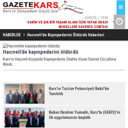
GÜNCEL / 19:00
SAKIN VE ŞIK BIR YAŞAM ALANI İÇIN YATAK ODASI
KA
MODELLERI SAVENIS.COM’DA!
HABERLER
Hacıveli'de Kayınpederini Öldürdü Haberleri
Hacıveli'de kayınpederini öldürdü
Kars'ın Hacıveli Köyünde Kayınpederini Silahla Vuran Damat Gözaltına
Alındı...
Kars'ın Turizm Potansiyeli Bakü'de
Tanıtıldı
Bakan İbrahim Yumaklı, Kars'ta (GEKİS)'in
ilk uygulamasını başlattı