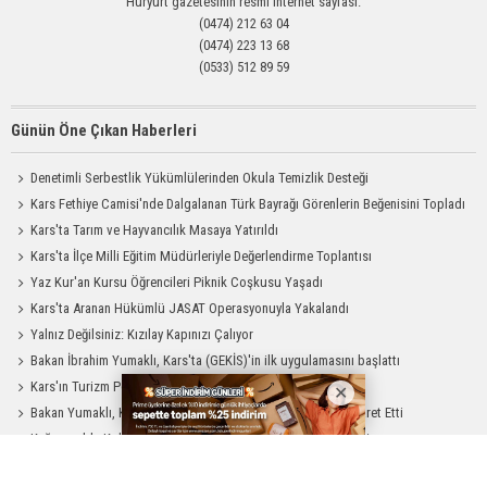
Hüryurt gazetesinin resmi internet sayfası.
(0474) 212 63 04
(0474) 223 13 68
(0533) 512 89 59
Günün Öne Çıkan Haberleri
Denetimli Serbestlik Yükümlülerinden Okula Temizlik Desteği
Kars Fethiye Camisi'nde Dalgalanan Türk Bayrağı Görenlerin Beğenisini Topladı
Kars'ta Tarım ve Hayvancılık Masaya Yatırıldı
Kars'ta İlçe Milli Eğitim Müdürleriyle Değerlendirme Toplantısı
Yaz Kur'an Kursu Öğrencileri Piknik Coşkusu Yaşadı
Kars'ta Aranan Hükümlü JASAT Operasyonuyla Yakalandı
Yalnız Değilsiniz: Kızılay Kapınızı Çalıyor
Bakan İbrahim Yumaklı, Kars'ta (GEKİS)'in ilk uygulamasını başlattı
Kars'ın Turizm Potansiyeli Bakü'de Tanıtıldı
Bakan Yumaklı, Kars'ta Gravyer ve Kaşar Üretim Tesisini Ziyaret Etti
Kağızman'da Kolluk Kuvvetlerine Psikolojik İlk Yardım Eğitimi
Bakan Yumaklı, Kars Belediyesi'ni Ziyaret Etti