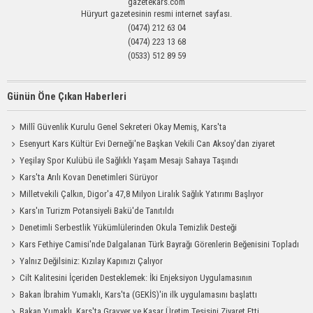
gazetekars.com
Hüryurt gazetesinin resmi internet sayfası.
(0474) 212 63 04
(0474) 223 13 68
(0533) 512 89 59
Günün Öne Çıkan Haberleri
Millî Güvenlik Kurulu Genel Sekreteri Okay Memiş, Kars'ta
Esenyurt Kars Kültür Evi Derneği'ne Başkan Vekili Can Aksoy'dan ziyaret
Yeşilay Spor Kulübü ile Sağlıklı Yaşam Mesajı Sahaya Taşındı
Kars'ta Arılı Kovan Denetimleri Sürüyor
Milletvekili Çalkın, Digor'a 47,8 Milyon Liralık Sağlık Yatırımı Başlıyor
Kars'ın Turizm Potansiyeli Bakü'de Tanıtıldı
Denetimli Serbestlik Yükümlülerinden Okula Temizlik Desteği
Kars Fethiye Camisi'nde Dalgalanan Türk Bayrağı Görenlerin Beğenisini Topladı
Yalnız Değilsiniz: Kızılay Kapınızı Çalıyor
Cilt Kalitesini İçeriden Desteklemek: İki Enjeksiyon Uygulamasının
Karşılaştırması
Bakan İbrahim Yumaklı, Kars'ta (GEKİS)'in ilk uygulamasını başlattı
Bakan Yumaklı, Kars'ta Gravyer ve Kaşar Üretim Tesisini Ziyaret Etti