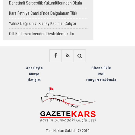
Denetimli Serbestlik Yükümlülerinden Okula
Temizlik Desteği
Kars Fethiye Camisi'nde Dalgalanan Türk
Bayrağı Görenlerin Beğenisini Topladı
Yalnız Değilsiniz: Kızılay Kapınızı Çalıyor
Cilt Kalitesini İçeriden Desteklemek: İki
Enjeksiyon Uygulamasının Karşılaştırması
Ana Sayfa
Sitene Ekle
Künye
RSS
İletişim
Hüryurt Hakkında
Tüm Hakları Saklıdır © 2010