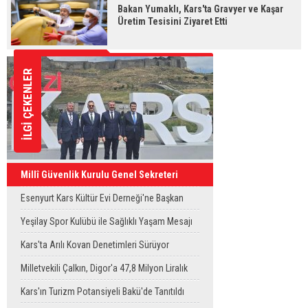
Bakan Yumaklı, Kars'ta Gravyer ve Kaşar
Üretim Tesisini Ziyaret Etti
İLGİ ÇEKENLER
Millî Güvenlik Kurulu Genel Sekreteri
Okay Memiş, Kars'ta
Esenyurt Kars Kültür Evi Derneği'ne Başkan
Vekili Can Aksoy'dan ziyaret
Yeşilay Spor Kulübü ile Sağlıklı Yaşam Mesajı
Sahaya Taşındı
Kars'ta Arılı Kovan Denetimleri Sürüyor
Milletvekili Çalkın, Digor'a 47,8 Milyon Liralık
Sağlık Yatırımı Başlıyor
Kars'ın Turizm Potansiyeli Bakü'de Tanıtıldı