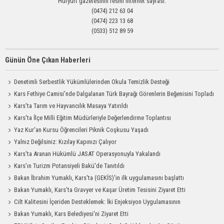
Hüryurt gazetesinin resmi internet sayfası.
(0474) 212 63 04
(0474) 223 13 68
(0533) 512 89 59
Günün Öne Çıkan Haberleri
Denetimli Serbestlik Yükümlülerinden Okula Temizlik Desteği
Kars Fethiye Camisi'nde Dalgalanan Türk Bayrağı Görenlerin Beğenisini Topladı
Kars'ta Tarım ve Hayvancılık Masaya Yatırıldı
Kars'ta İlçe Milli Eğitim Müdürleriyle Değerlendirme Toplantısı
Yaz Kur'an Kursu Öğrencileri Piknik Coşkusu Yaşadı
Yalnız Değilsiniz: Kızılay Kapınızı Çalıyor
Kars'ta Aranan Hükümlü JASAT Operasyonuyla Yakalandı
Kars'ın Turizm Potansiyeli Bakü'de Tanıtıldı
Bakan İbrahim Yumaklı, Kars'ta (GEKİS)'in ilk uygulamasını başlattı
Bakan Yumaklı, Kars'ta Gravyer ve Kaşar Üretim Tesisini Ziyaret Etti
Cilt Kalitesini İçeriden Desteklemek: İki Enjeksiyon Uygulamasının
Karşılaştırması
Bakan Yumaklı, Kars Belediyesi'ni Ziyaret Etti