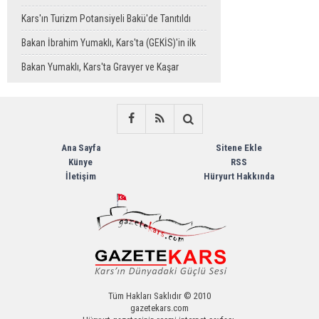
Operasyonuyla Yakalandı
Kars'ın Turizm Potansiyeli Bakü'de Tanıtıldı
Bakan İbrahim Yumaklı, Kars'ta (GEKİS)'in ilk
uygulamasını başlattı
Bakan Yumaklı, Kars'ta Gravyer ve Kaşar
Üretim Tesisini Ziyaret Etti
Ana Sayfa
Sitene Ekle
Künye
RSS
İletişim
Hüryurt Hakkında
Tüm Hakları Saklıdır © 2010
gazetekars.com