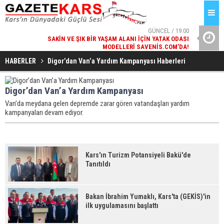
GÜNCEL / 19:00
SAKIN VE ŞIK BIR YAŞAM ALANI İÇIN YATAK ODASI
BA
MODELLERI SAVENIS.COM’DA!
GÜNCEL / 18:38
HABERLER
Digor’dan Van’a Yardım Kampanyası Haberleri
KARS'IN TURIZM POTANSIYELI BAKÜ'DE TANITILDI
Digor’dan Van’a Yardım Kampanyası
Van’da meydana gelen depremde zarar gören vatandaşları yardım
kampanyaları devam ediyor.
Kars'ın Turizm Potansiyeli Bakü'de
Tanıtıldı
Bakan İbrahim Yumaklı, Kars'ta (GEKİS)'in
ilk uygulamasını başlattı