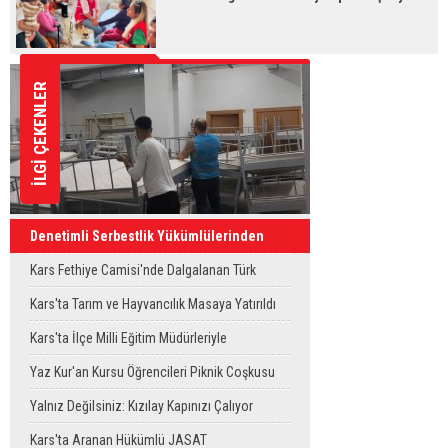
İLGİ ÇEKENLER
Denetimli Serbestlik Yükümlülerinden
Okula Temizlik Desteği
Kars Fethiye Camisi'nde Dalgalanan Türk
Bayrağı Görenlerin Beğenisini Topladı
Kars'ta Tarım ve Hayvancılık Masaya Yatırıldı
Kars'ta İlçe Milli Eğitim Müdürleriyle
Değerlendirme Toplantısı
Yaz Kur'an Kursu Öğrencileri Piknik Coşkusu
Yaşadı
Yalnız Değilsiniz: Kızılay Kapınızı Çalıyor
Kars'ta Aranan Hükümlü JASAT