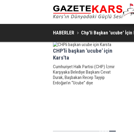
HABERLER
Chp'li Başkan 'ucube' İçin
CHP'li başkan 'ucube' için
Kars'ta
Cumhuriyet Halk Partisi (CHP) İzmir
Karşıyaka Belediye Başkanı Cevat
Durak, Başbakan Recep Tayyip
Erdoğan’ın “Ucube” diye
tanımlamasıyla yıkılması gündeme
gelince talipli olduğu Kars’taki
İnsanlık Anıtı’nı ziyaret etti.