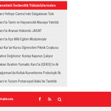
enetimli Serbestlik Yükümlülerinden
kula Temizlik Desteği
ars Fethiye Camisi'nde Dalgalanan Türk
ayrağı Görenlerin Beğenisini Topladı
ars'ta Tarım ve Hayvancılık Masaya Yatırıldı
ars'ta Aranan Hükümlü JASAT
perasyonuyla Yakalandı
ars'ta İlçe Milli Eğitim Müdürleriyle
eğerlendirme Toplantısı
az Kur'an Kursu Öğrencileri Piknik Coşkusu
aşadı
alnız Değilsiniz: Kızılay Kapınızı Çalıyor
akan İbrahim Yumaklı, Kars'ta (GEKİS)'in ilk
ygulamasını başlattı
ağızman'da Kolluk Kuvvetlerine Psikolojik İlk
ardım Eğitimi
ars'ın Turizm Potansiyeli Bakü'de Tanıtıldı
 Hakkında