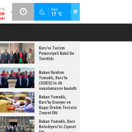
:00
GÜNCEL / 18:37
Kars
ERI
17 °C
BAKAN İBRAHIM YUMAKLI, KARS'TA (GEKİS)'IN ILK
BA
DA!
UYGULAMASINI BAŞLATTI
:38
LDI
Kars'ın Turizm
Potansiyeli Bakü'de
Tanıtıldı
Bakan İbrahim
Yumaklı, Kars'ta
(GEKİS)'in ilk
uygulamasını başlattı
Bakan Yumaklı,
Kars'ta Gravyer ve
Kaşar Üretim Tesisini
Ziyaret Etti
Bakan Yumaklı, Kars
Belediyesi'ni Ziyaret