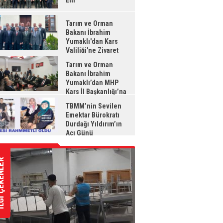
Etti
Tarım ve Orman
Bakanı İbrahim
Yumaklı'dan Kars
Valiliği'ne Ziyaret
Tarım ve Orman
Bakanı İbrahim
Yumaklı’dan MHP
Kars İl Başkanlığı’na
aret
TBMM’nin Sevilen
Emektar Bürokratı
Durdağı Yıldırım’ın
Acı Günü
ÇEKENLER