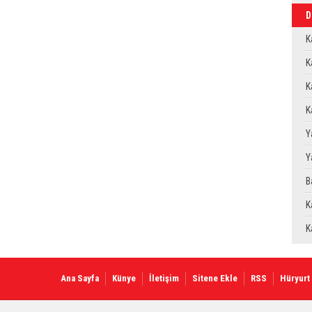
D
O
K
B
K
K
O
K
D
Y
Y
Y
B
u
K
Y
K
Ana Sayfa
Künye
İletişim
Sitene Ekle
RSS
Hüryurt