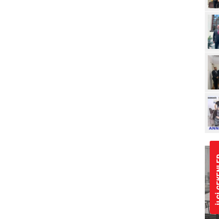
Ziy
İLGİ 