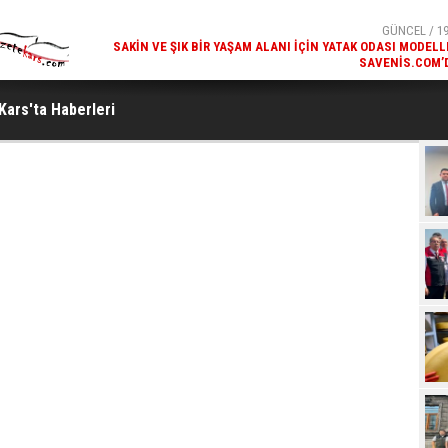
GÜNCEL / 19
SAKIN VE ŞIK BIR YAŞAM ALANI İÇIN YATAK ODASI MODELL
SAVENIS.COM’
GÜNCEL / 18
KARS'IN TURIZM POTANSIYELI BAKÜ'DE TANITI
 Kars'ta Haberleri