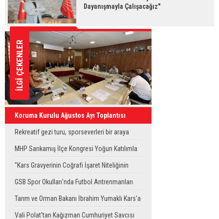
Dayanışmayla Çalışacağız"
İLGİ ÇEKENLER
Koruma Kurulu Ağustos Ayı Toplantısı
Yapıldı
Rekreatif gezi turu, sporseverleri bir araya
getirdi
MHP Sarıkamış İlçe Kongresi Yoğun Katılımla
Gerçekleştirildi
"Kars Gravyerinin Coğrafi İşaret Niteliğinin
Güçlendirilmesi Projesi"
GSB Spor Okulları'nda Futbol Antrenmanları
Sürüyor
Tarım ve Orman Bakanı İbrahim Yumaklı Kars'a
Geliyor
Vali Polat'tan Kağızman Cumhuriyet Savcısı