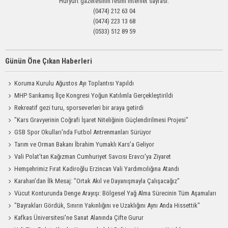
Hüryurt gazetesinin resmi internet sayfası.
(0474) 212 63 04
(0474) 223 13 68
(0533) 512 89 59
Günün Öne Çıkan Haberleri
Koruma Kurulu Ağustos Ayı Toplantısı Yapıldı
MHP Sarıkamış İlçe Kongresi Yoğun Katılımla Gerçekleştirildi
Rekreatif gezi turu, sporseverleri bir araya getirdi
"Kars Gravyerinin Coğrafi İşaret Niteliğinin Güçlendirilmesi Projesi"
GSB Spor Okulları'nda Futbol Antrenmanları Sürüyor
Tarım ve Orman Bakanı İbrahim Yumaklı Kars'a Geliyor
Vali Polat'tan Kağızman Cumhuriyet Savcısı Eravcı'ya Ziyaret
Hemşehrimiz Fırat Kadiroğlu Erzincan Vali Yardımcılığına Atandı
Karahan'dan İlk Mesaj: "Ortak Akıl ve Dayanışmayla Çalışacağız"
Vücut Konturunda Denge Arayışı: Bölgesel Yağ Alma Sürecinin Tüm Aşamaları
"Bayrakları Gördük, Sınırın Yakınlığını ve Uzaklığını Aynı Anda Hissettik"
Kafkas Üniversitesi'ne Sanat Alanında Çifte Gurur