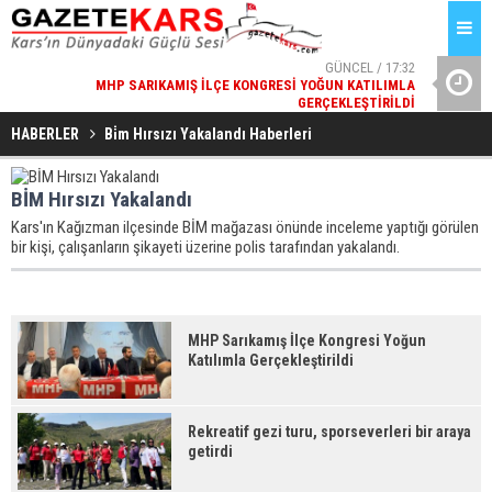
GÜNCEL / 17:32
MHP SARIKAMIŞ İLÇE KONGRESI YOĞUN KATILIMLA
REKREATIF 
GERÇEKLEŞTIRILDI
HABERLER
Bi̇m Hırsızı Yakalandı Haberleri
BİM Hırsızı Yakalandı
Kars'ın Kağızman ilçesinde BİM mağazası önünde inceleme yaptığı görülen
bir kişi, çalışanların şikayeti üzerine polis tarafından yakalandı.
MHP Sarıkamış İlçe Kongresi Yoğun
Katılımla Gerçekleştirildi
Rekreatif gezi turu, sporseverleri bir araya
getirdi