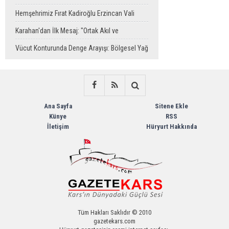
Eravcı'ya Ziyaret
Hemşehrimiz Fırat Kadiroğlu Erzincan Vali
Yardımcılığına Atandı
Karahan'dan İlk Mesaj: "Ortak Akıl ve
Dayanışmayla Çalışacağız"
Vücut Konturunda Denge Arayışı: Bölgesel Yağ
Alma Sürecinin Tüm Aşamaları
Ana Sayfa
Sitene Ekle
Künye
RSS
İletişim
Hüryurt Hakkında
Tüm Hakları Saklıdır © 2010
gazetekars.com