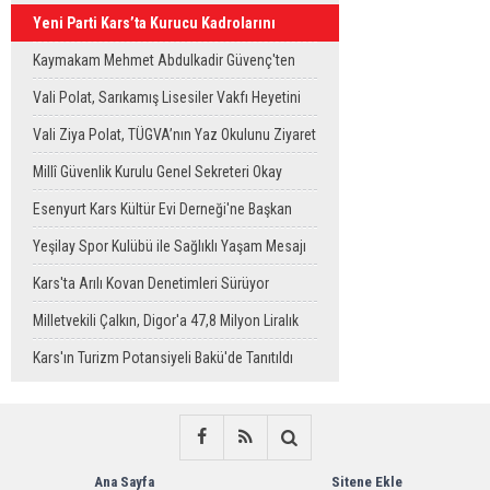
Yeni Parti Kars’ta Kurucu Kadrolarını
Oluşturdu
Kaymakam Mehmet Abdulkadir Güvenç'ten
Köy Ziyaretleri
Vali Polat, Sarıkamış Lisesiler Vakfı Heyetini
Kabul Etti
Vali Ziya Polat, TÜGVA’nın Yaz Okulunu Ziyaret
Etti
Millî Güvenlik Kurulu Genel Sekreteri Okay
Memiş, Kars'ta
Esenyurt Kars Kültür Evi Derneği'ne Başkan
Vekili Can Aksoy'dan ziyaret
Yeşilay Spor Kulübü ile Sağlıklı Yaşam Mesajı
Sahaya Taşındı
Kars'ta Arılı Kovan Denetimleri Sürüyor
Milletvekili Çalkın, Digor'a 47,8 Milyon Liralık
Sağlık Yatırımı Başlıyor
Kars'ın Turizm Potansiyeli Bakü'de Tanıtıldı
Ana Sayfa
Sitene Ekle