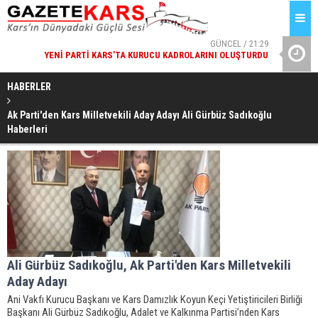
GÜNCEL / 21:29
YENI PARTI KARS’TA KURUCU KADROLARINI OLUŞTURDU
VALI POLAT
GÜNCEL / 21:29
HABERLER
KAYMAKAM MEHMET ABDULKADIR GÜVENÇ'TEN KÖY
ZIYARETLERI
Ak Parti'den Kars Milletvekili Aday Adayı Ali Gürbüz Sadıkoğlu
Haberleri
Ali Gürbüz Sadıkoğlu, Ak Parti'den Kars Milletvekili
Aday Adayı
Ani Vakfı Kurucu Başkanı ve Kars Damızlık Koyun Keçi Yetiştiricileri Birliği
Başkanı Ali Gürbüz Sadıkoğlu, Adalet ve Kalkınma Partisi’nden Kars