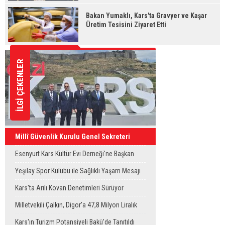
Bakan Yumaklı, Kars'ta Gravyer ve Kaşar
Üretim Tesisini Ziyaret Etti
İLGİ ÇEKENLER
Millî Güvenlik Kurulu Genel Sekreteri
Okay Memiş, Kars'ta
Esenyurt Kars Kültür Evi Derneği'ne Başkan
Vekili Can Aksoy'dan ziyaret
Yeşilay Spor Kulübü ile Sağlıklı Yaşam Mesajı
Sahaya Taşındı
Kars'ta Arılı Kovan Denetimleri Sürüyor
Milletvekili Çalkın, Digor'a 47,8 Milyon Liralık
Sağlık Yatırımı Başlıyor
Kars'ın Turizm Potansiyeli Bakü'de Tanıtıldı