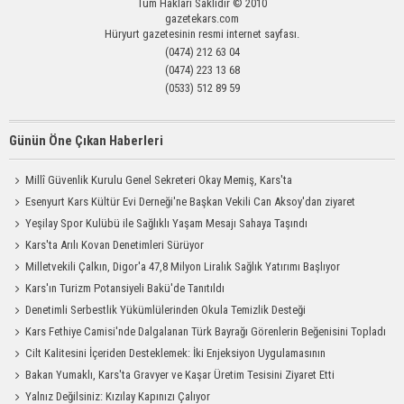
Tüm Hakları Saklıdır © 2010
gazetekars.com
Hüryurt gazetesinin resmi internet sayfası.
(0474) 212 63 04
(0474) 223 13 68
(0533) 512 89 59
Günün Öne Çıkan Haberleri
Millî Güvenlik Kurulu Genel Sekreteri Okay Memiş, Kars'ta
Esenyurt Kars Kültür Evi Derneği'ne Başkan Vekili Can Aksoy'dan ziyaret
Yeşilay Spor Kulübü ile Sağlıklı Yaşam Mesajı Sahaya Taşındı
Kars'ta Arılı Kovan Denetimleri Sürüyor
Milletvekili Çalkın, Digor'a 47,8 Milyon Liralık Sağlık Yatırımı Başlıyor
Kars'ın Turizm Potansiyeli Bakü'de Tanıtıldı
Denetimli Serbestlik Yükümlülerinden Okula Temizlik Desteği
Kars Fethiye Camisi'nde Dalgalanan Türk Bayrağı Görenlerin Beğenisini Topladı
Cilt Kalitesini İçeriden Desteklemek: İki Enjeksiyon Uygulamasının
Karşılaştırması
Bakan Yumaklı, Kars'ta Gravyer ve Kaşar Üretim Tesisini Ziyaret Etti
Yalnız Değilsiniz: Kızılay Kapınızı Çalıyor