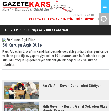
GÜNCEL / 20:18
KARS'TA ARILI KOVAN DENETIMLERI SÜRÜYOR
ESENYURT
GÜNCEL / 20:17
MILLÎ GÜVENLIK KURULU GENEL SEKRETERI OKAY MEMIŞ,
HABERLER
50 Kuruşa Açık Büfe Haberleri
KARS'TA
50 Kuruşa Açık Büfe
Kars Alpaslan Lisesi’nin kendi bahçesinde gerçekleştirdiği bahar şenliğinde
velilerin getirdiği ev yapımı yiyecekler 50 kuruştan açık büfe olarak satışa
sunuldu. Yoğun ilgi gören yiyecekler büyük bir beğeni ile kısa sürede
tüketildi.
Kars'ta Arılı Kovan Denetimleri Sürüyor
Millî Güvenlik Kurulu Genel Sekreteri Okay
Memiş, Kars'ta