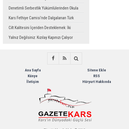
Denetimli Serbestlik Yükümlülerinden Okula
Temizlik Desteği
Kars Fethiye Camisi'nde Dalgalanan Türk
Bayrağı Görenlerin Beğenisini Topladı
Cilt Kalitesini İçeriden Desteklemek: İki
Enjeksiyon Uygulamasının Karşılaştırması
Yalnız Değilsiniz: Kızılay Kapınızı Çalıyor
Ana Sayfa
Sitene Ekle
Künye
RSS
İletişim
Hüryurt Hakkında