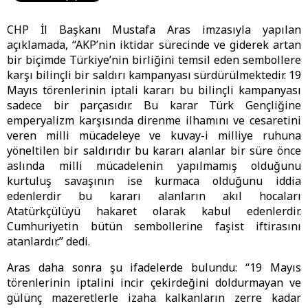
CHP İl Başkanı Mustafa Aras imzasıyla yapılan
açıklamada, “AKP’nin iktidar sürecinde ve giderek artan
bir biçimde Türkiye’nin birliğini temsil eden sembollere
karşı bilinçli bir saldırı kampanyası sürdürülmektedir. 19
Mayıs törenlerinin iptali kararı bu bilinçli kampanyası
sadece bir parçasıdır. Bu karar Türk Gençliğine
emperyalizm karşısında direnme ilhamını ve cesaretini
veren milli mücadeleye ve kuvay-i milliye ruhuna
yöneltilen bir saldırıdır bu kararı alanlar bir süre önce
aslında milli mücadelenin yapılmamış olduğunu
kurtuluş savaşının ise kurmaca olduğunu iddia
edenlerdir bu kararı alanların akıl hocaları
Atatürkçülüyü hakaret olarak kabul edenlerdir.
Cumhuriyetin bütün sembollerine faşist iftirasını
atanlardır.” dedi.
Aras daha sonra şu ifadelerde bulundu: “19 Mayıs
törenlerinin iptalini incir çekirdeğini doldurmayan ve
gülünç mazeretlerle izaha kalkanların zerre kadar