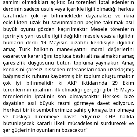
samimi olmadıkları açıktır. Bu törenleri iptal edenlerin
derdinin sadece usule veya içerikle ilgili olmadığı herkes
tarafından çok iyi bilinmektedir dayanaksız ve ikna
edicilikten uzak bu savunmaların peşine takılmak asıl
büyük oyunu gözden kaçırılmaktır. Mesele törenlerin
içeririyle yani usulle ilgili değildir mesele esasla ilgilidir
bunların derdi 19 Mayısın bizatihi kendisiyle ilgilidir
amaç Türk halkının maneviyatını moral değerlerini
cesaret ve kararlığını topluca baskı altına almaktır amaç
çaresizlik duygusunu bütün topluma yaymaktır. Amaç
kendisini çaresiz hisseden referanslarından uzaklaşmış
bağımsızlık ruhunu kaybetmiş bir toplum oluşturmaktır
çok iyi bilinmelidir ki AKP iktidarında 29 Ekim
törenlerinin iptalinin ilk olmadığı gerçeği gibi 19 Mayıs
törenlerinin iptalinin son olmayacaktır. Herkesi bize
dayatılan asıl büyük resmi görmeye davet ediyoruz.
Herkesi birlik sembollerimize sahip çıkmaya, bir olmaya
ve baskıya direnmeye davet ediyoruz. CHP halkla
bütünleşecek kararlı ilkeli mücadelesini sürdürecek ve
şer güçlerinin oyunlarını bozacaktır.”