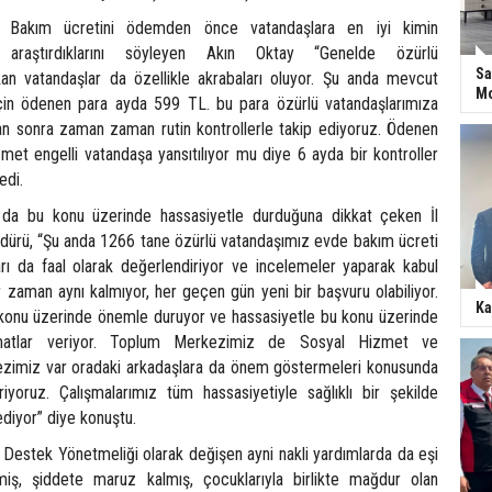
ra Bakım ücretini ödemden önce vatandaşlara en iyi kimin
 araştırdıklarını söyleyen Akın Oktay “Genelde özürlü
Sa
an vatandaşlar da özellikle akrabaları oluyor. Şu anda mevcut
Mo
için ödenen para ayda 599 TL. bu para özürlü vatandaşlarımıza
an sonra zaman zaman rutin kontrollerle takip ediyoruz. Ödenen
met engelli vatandaşa yansıtılıyor mu diye 6 ayda bir kontroller
edi.
 da bu konu üzerinde hassasiyetle durduğuna dikkat çeken İl
ürü, “Şu anda 1266 tane özürlü vatandaşımız evde bakım ücreti
ları da faal olarak değerlendiriyor ve incelemeler yaparak kabul
 zaman aynı kalmıyor, her geçen gün yeni bir başvuru olabiliyor.
Ka
konu üzerinde önemle duruyor ve hassasiyetle bu konu üzerinde
limatlar veriyor. Toplum Merkezimiz de Sosyal Hizmet ve
ezimiz var oradaki arkadaşlara da önem göstermeleri konusunda
eriyoruz. Çalışmalarımız tüm hassasiyetiyle sağlıklı bir şekilde
iyor” diye konuştu.
Destek Yönetmeliği olarak değişen ayni nakli yardımlarda da eşi
lmiş, şiddete maruz kalmış, çocuklarıyla birlikte mağdur olan