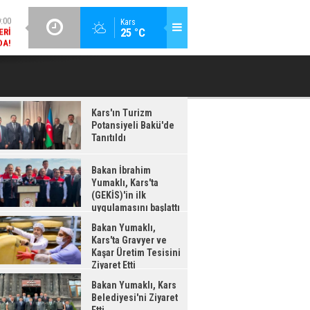
DA!
GÜNCEL / 18:37
Kars
:38
25 °C
BAKAN İBRAHIM YUMAKLI, KARS'TA (GEKİS)'IN ILK
BA
LDI
UYGULAMASINI BAŞLATTI
Kars'ın Turizm
Potansiyeli Bakü'de
Tanıtıldı
Bakan İbrahim
Yumaklı, Kars'ta
(GEKİS)'in ilk
uygulamasını başlattı
Bakan Yumaklı,
Kars'ta Gravyer ve
Kaşar Üretim Tesisini
Ziyaret Etti
Bakan Yumaklı, Kars
Belediyesi'ni Ziyaret