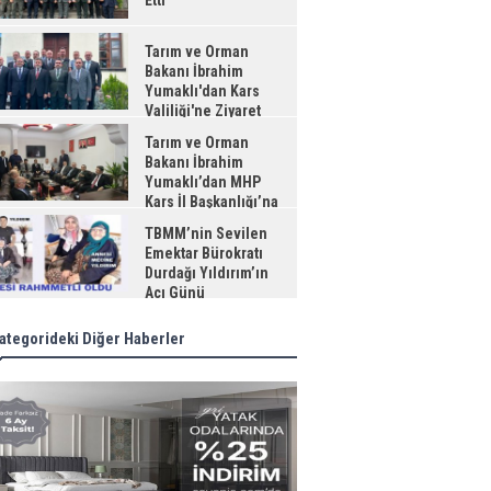
Etti
Tarım ve Orman
Bakanı İbrahim
Yumaklı'dan Kars
Valiliği'ne Ziyaret
Tarım ve Orman
Bakanı İbrahim
Yumaklı’dan MHP
Kars İl Başkanlığı’na
aret
TBMM’nin Sevilen
Emektar Bürokratı
Durdağı Yıldırım’ın
Acı Günü
ategorideki Diğer Haberler