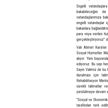
Engelli vatandaşla
bakabileceğini de
vatandaşlarımıza bak
engelli vatandaşlar 
bakanlara bağlandıkt
para veya verilen hiz
gerçekleştiriyoruz” d
Vali Ahmet Kara’nın
Sosyal Hizmetler Müd
alıyor. Yeni başvuru
ediyoruz. Bu sayı her
Sayın Valimiz de bu 
durulması için ta
Rehabilitasyon Merk
sürekli talimatlar v
yürütülmeye devam ed
”Sosyal ve Ekonomik 
tarafından terk edi