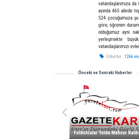
vatandaşlarımıza da 
ayında 465 ailede to
524 çocuğumuza şu an
göre, öğrenim durumu
olduğumuz ayni nakl
yerleşmekte büyü
vatandaşlarımızı evler
Etiketler :
1266 eng
Önceki ve Sonraki Haberler
Futbolcular Yolda Mahsur Kaldı