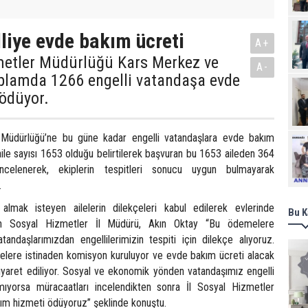
liye evde bakım ücreti
A+
zmetler Müdürlüğü Kars Merkez ve
A-
oplamda 1266 engelli vatandaşa evde
 ödüyor.
 Müdürlüğü’ne bu güne kadar engelli vatandaşlara evde bakım
Ziy
aile sayısı 1653 olduğu belirtilerek başvuran bu 1653 aileden 364
incelenerek, ekiplerin tespitleri sonucu uygun bulmayarak
.
lmak isteyen ailelerin dilekçeleri kabul edilerek evlerinde
Bu K
rten Sosyal Hizmetler İl Müdürü, Akın Oktay “Bu ödemelere
ndaşlarımızdan engellilerimizin tespiti için dilekçe alıyoruz.
elere istinaden komisyon kuruluyor ve evde bakım ücreti alacak
iyaret ediliyor. Sosyal ve ekonomik yönden vatandaşımız engelli
ıyorsa müracaatları incelendikten sonra İl Sosyal Hizmetler
ım hizmeti ödüyoruz” şeklinde konuştu.