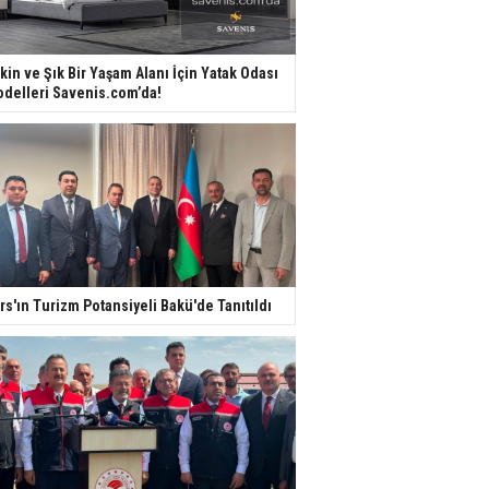
kin ve Şık Bir Yaşam Alanı İçin Yatak Odası
delleri Savenis.com’da!
rs'ın Turizm Potansiyeli Bakü'de Tanıtıldı