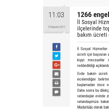
1266 engel
11:03
İl Sosyal Hi
ilçelerinde t
13 Kasım 2011
bakım ücreti
İl Sosyal Hizmetler
ücreti için başvuran 
kişiyi mevzuatlar 
reddedildiği açıklandı
Evde bakım ücreti a
incelendiğini beli
başlamadan önce vata
Daha sonra bu dilekç
vatandaşlar evinde z
vatandaşımıza bakam
Müdürlüğü olarak bak