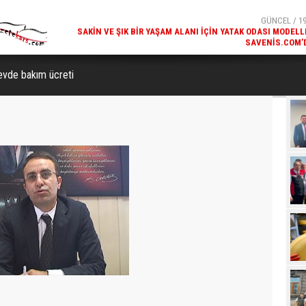
SAVENIS.COM’
GÜNCEL / 18
KARS'IN TURIZM POTANSIYELI BAKÜ'DE TANITI
evde bakım ücreti