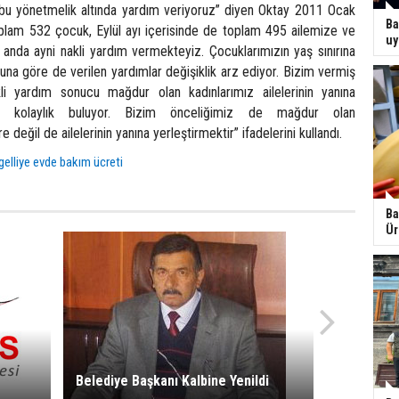
bu yönetmelik altında yardım veriyoruz” diyen Oktay 2011 Ocak
Ba
plam 532 çocuk, Eylül ayı içerisinde de toplam 495 ailemize ve
uy
da ayni nakli yardım vermekteyiz. Çocuklarımızın yaş sınırına
na göre de verilen yardımlar değişiklik arz ediyor. Bizim vermiş
i yardım sonucu mağdur olan kadınlarımız ailelerinin yanına
k kolaylık buluyor. Bizim önceliğimiz de mağdur olan
e değil de ailelerinin yanına yerleştirmektir” ifadelerini kullandı.
elliye evde bakım ücreti
Ba
Ür
Belediye Başkanı Kalbine Yenildi