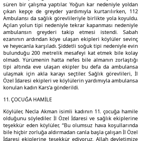
süren bir çalışma yaptılar. Yoğun kar nedeniyle yoldan
çıkan kepçe de greyder yardımıyla kurtarılırken, 112
Ambulansı da sağlık görevlileriyle birlikte yola koyuldu.
Açılan yolun tipi nedeniyle tekrar kapanması nedeniyle
ambulansın greyderi takip etmesi istendi. Sabah
ezanının ardından köye ulaşan ekipleri köylüler sevinç
ve heyecanla karşıladı. Şiddetli soğuk tipi nedeniyle evin
bulunduğu 200 metrelik mesafeyi kat etmek bile kolay
olmadı. Yürümenin hatta nefes bile almanın zorlaştığı
tipi altında eve ulaşan ekipler bu defa da ambulansa
ulaşmak için akla karayı seçtiler. Sağlık görevlileri, İl
Özel İdaresi ekipleri ve köylülerin yardımıyla ambulansa
konulan kadın Kars’a gönderildi.
11. ÇOCUĞA HAMİLE
Köylüler, Necla Akman isimli kadının 11. çocuğa hamile
olduğunu söylediler. İl Özel İdaresi ve sağlık ekiplerine
teşekkür eden köylüler, “Bu olumsuz hava koşullarında
bile hiçbir zorluğa aldırmadan canla başla çalışan İl Özel
İdaresi ekiplerine teşekkür ediyoruz. Allah devletimize