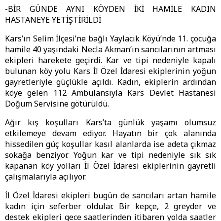
-BİR GÜNDE AYNI KÖYDEN İKİ HAMİLE KADIN
HASTANEYE YETİŞTİRİLDİ
Kars’ın Selim İlçesi’ne bağlı Yaylacık Köyü’nde 11. çocuğa
hamile 40 yaşındaki Necla Akman’ın sancılarının artması
ekipleri harekete geçirdi. Kar ve tipi nedeniyle kapalı
bulunan köy yolu Kars İl Özel İdaresi ekiplerinin yoğun
gayretleriyle güçlükle açıldı. Kadın, ekiplerin ardından
köye gelen 112 Ambulansıyla Kars Devlet Hastanesi
Doğum Servisine götürüldü.
Ağır kış koşulları Kars’ta günlük yaşamı olumsuz
etkilemeye devam ediyor. Hayatın bir çok alanında
hissedilen güç koşullar kasıl alanlarda ise adeta çıkmaz
sokağa benziyor. Yoğun kar ve tipi nedeniyle sık sık
kapanan köy yolları İl Özel İdaresi ekiplerinin gayretli
çalışmalarıyla açılıyor.
İl Özel İdaresi ekipleri bugün de sancıları artan hamile
kadın için seferber oldular. Bir kepçe, 2 greyder ve
destek ekipleri gece saatlerinden itibaren yolda saatler