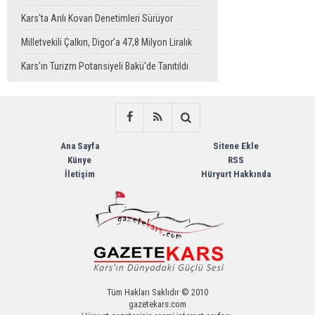
Sahaya Taşındı
Kars'ta Arılı Kovan Denetimleri Sürüyor
Milletvekili Çalkın, Digor'a 47,8 Milyon Liralık
Sağlık Yatırımı Başlıyor
Kars'ın Turizm Potansiyeli Bakü'de Tanıtıldı
Ana Sayfa
Sitene Ekle
Künye
RSS
İletişim
Hüryurt Hakkında
Tüm Hakları Saklıdır © 2010
gazetekars.com