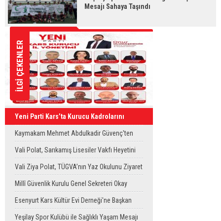
Mesajı Sahaya Taşındı
İLGİ ÇEKENLER
Yeni Parti Kars’ta Kurucu Kadrolarını
Oluşturdu
Kaymakam Mehmet Abdulkadir Güvenç'ten
Köy Ziyaretleri
Vali Polat, Sarıkamış Lisesiler Vakfı Heyetini
Kabul Etti
Vali Ziya Polat, TÜGVA’nın Yaz Okulunu Ziyaret
Etti
Millî Güvenlik Kurulu Genel Sekreteri Okay
Memiş, Kars'ta
Esenyurt Kars Kültür Evi Derneği'ne Başkan
Vekili Can Aksoy'dan ziyaret
Yeşilay Spor Kulübü ile Sağlıklı Yaşam Mesajı