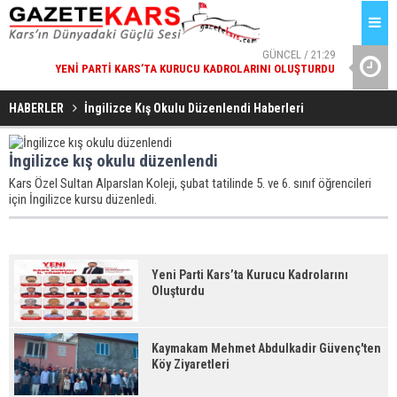
GÜNCEL / 21:29
YENI PARTI KARS’TA KURUCU KADROLARINI OLUŞTURDU
VALI POLAT
GÜNCEL / 21:29
HABERLER
İ̇ngilizce Kış Okulu Düzenlendi Haberleri
KAYMAKAM MEHMET ABDULKADIR GÜVENÇ'TEN KÖY
ZIYARETLERI
İngilizce kış okulu düzenlendi
Kars Özel Sultan Alparslan Koleji, şubat tatilinde 5. ve 6. sınıf öğrencileri
için İngilizce kursu düzenledi.
Yeni Parti Kars’ta Kurucu Kadrolarını
Oluşturdu
Kaymakam Mehmet Abdulkadir Güvenç'ten
Köy Ziyaretleri