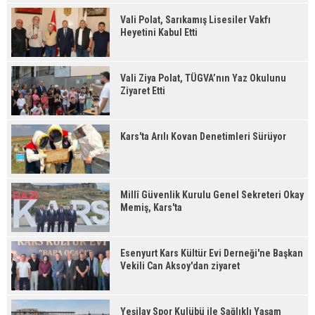
Vali Polat, Sarıkamış Lisesiler Vakfı
Heyetini Kabul Etti
Vali Ziya Polat, TÜGVA’nın Yaz Okulunu
Ziyaret Etti
Kars'ta Arılı Kovan Denetimleri Sürüyor
Millî Güvenlik Kurulu Genel Sekreteri Okay
Memiş, Kars'ta
Esenyurt Kars Kültür Evi Derneği'ne Başkan
Vekili Can Aksoy'dan ziyaret
Yeşilay Spor Kulübü ile Sağlıklı Yaşam