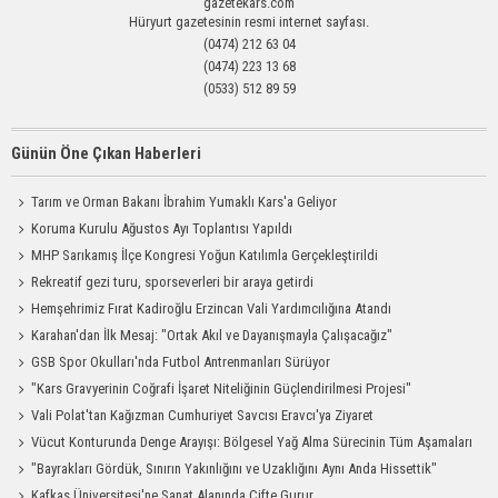
gazetekars.com
Hüryurt gazetesinin resmi internet sayfası.
(0474) 212 63 04
(0474) 223 13 68
(0533) 512 89 59
Günün Öne Çıkan Haberleri
Tarım ve Orman Bakanı İbrahim Yumaklı Kars'a Geliyor
Koruma Kurulu Ağustos Ayı Toplantısı Yapıldı
MHP Sarıkamış İlçe Kongresi Yoğun Katılımla Gerçekleştirildi
Rekreatif gezi turu, sporseverleri bir araya getirdi
Hemşehrimiz Fırat Kadiroğlu Erzincan Vali Yardımcılığına Atandı
Karahan'dan İlk Mesaj: "Ortak Akıl ve Dayanışmayla Çalışacağız"
GSB Spor Okulları'nda Futbol Antrenmanları Sürüyor
"Kars Gravyerinin Coğrafi İşaret Niteliğinin Güçlendirilmesi Projesi"
Vali Polat'tan Kağızman Cumhuriyet Savcısı Eravcı'ya Ziyaret
Vücut Konturunda Denge Arayışı: Bölgesel Yağ Alma Sürecinin Tüm Aşamaları
"Bayrakları Gördük, Sınırın Yakınlığını ve Uzaklığını Aynı Anda Hissettik"
Kafkas Üniversitesi'ne Sanat Alanında Çifte Gurur