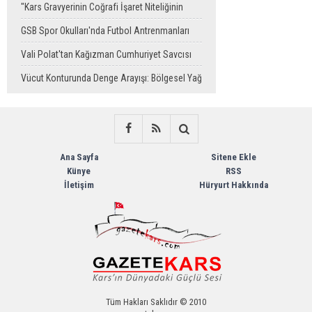
Dayanışmayla Çalışacağız"
"Kars Gravyerinin Coğrafi İşaret Niteliğinin
Güçlendirilmesi Projesi"
GSB Spor Okulları'nda Futbol Antrenmanları
Sürüyor
Vali Polat'tan Kağızman Cumhuriyet Savcısı
Eravcı'ya Ziyaret
Vücut Konturunda Denge Arayışı: Bölgesel Yağ
Alma Sürecinin Tüm Aşamaları
Ana Sayfa
Sitene Ekle
Künye
RSS
İletişim
Hüryurt Hakkında
Tüm Hakları Saklıdır © 2010