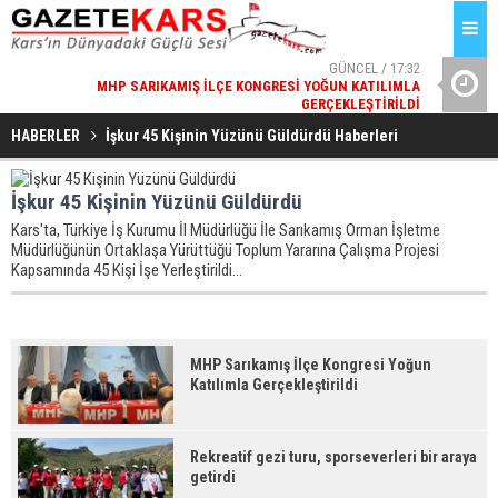
GÜNCEL / 17:32
MHP SARIKAMIŞ İLÇE KONGRESI YOĞUN KATILIMLA
REKREATIF 
GERÇEKLEŞTIRILDI
HABERLER
İ̇şkur 45 Kişinin Yüzünü Güldürdü Haberleri
İşkur 45 Kişinin Yüzünü Güldürdü
Kars'ta, Türkiye İş Kurumu İl Müdürlüğü İle Sarıkamış Orman İşletme
Müdürlüğünün Ortaklaşa Yürüttüğü Toplum Yararına Çalışma Projesi
Kapsamında 45 Kişi İşe Yerleştirildi...
MHP Sarıkamış İlçe Kongresi Yoğun
Katılımla Gerçekleştirildi
Rekreatif gezi turu, sporseverleri bir araya
getirdi