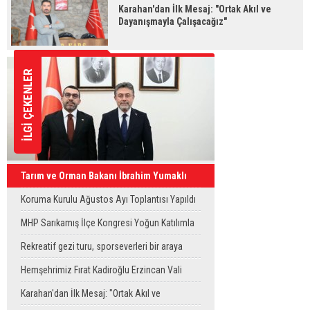
Karahan'dan İlk Mesaj: "Ortak Akıl ve
Dayanışmayla Çalışacağız"
İLGİ ÇEKENLER
Tarım ve Orman Bakanı İbrahim Yumaklı
Kars'a Geliyor
Koruma Kurulu Ağustos Ayı Toplantısı Yapıldı
MHP Sarıkamış İlçe Kongresi Yoğun Katılımla
Gerçekleştirildi
Rekreatif gezi turu, sporseverleri bir araya
getirdi
Hemşehrimiz Fırat Kadiroğlu Erzincan Vali
Yardımcılığına Atandı
Karahan'dan İlk Mesaj: "Ortak Akıl ve