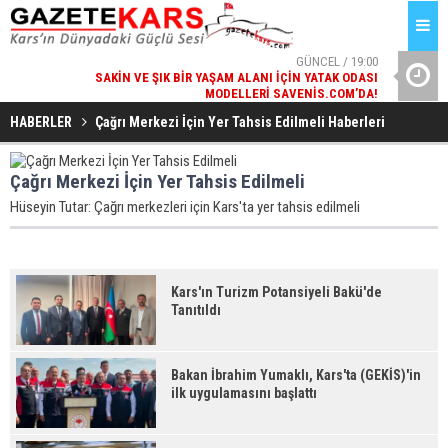
GÜNCEL / 19:00
SAKIN VE ŞIK BIR YAŞAM ALANI İÇIN YATAK ODASI
BA
MODELLERI SAVENIS.COM’DA!
GÜNCEL / 18:38
HABERLER
Çağrı Merkezi İ̇çin Yer Tahsis Edilmeli Haberleri
KARS'IN TURIZM POTANSIYELI BAKÜ'DE TANITILDI
Çağrı Merkezi İçin Yer Tahsis Edilmeli
Hüseyin Tutar: Çağrı merkezleri için Kars'ta yer tahsis edilmeli
Kars'ın Turizm Potansiyeli Bakü'de
Tanıtıldı
Bakan İbrahim Yumaklı, Kars'ta (GEKİS)'in
ilk uygulamasını başlattı