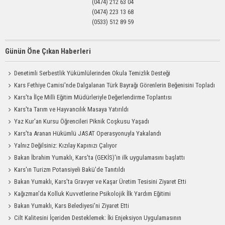
(0474) 212 63 04
(0474) 223 13 68
(0533) 512 89 59
Günün Öne Çıkan Haberleri
Denetimli Serbestlik Yükümlülerinden Okula Temizlik Desteği
Kars Fethiye Camisi'nde Dalgalanan Türk Bayrağı Görenlerin Beğenisini Topladı
Kars'ta İlçe Milli Eğitim Müdürleriyle Değerlendirme Toplantısı
Kars'ta Tarım ve Hayvancılık Masaya Yatırıldı
Yaz Kur'an Kursu Öğrencileri Piknik Coşkusu Yaşadı
Kars'ta Aranan Hükümlü JASAT Operasyonuyla Yakalandı
Yalnız Değilsiniz: Kızılay Kapınızı Çalıyor
Bakan İbrahim Yumaklı, Kars'ta (GEKİS)'in ilk uygulamasını başlattı
Kars'ın Turizm Potansiyeli Bakü'de Tanıtıldı
Bakan Yumaklı, Kars'ta Gravyer ve Kaşar Üretim Tesisini Ziyaret Etti
Kağızman'da Kolluk Kuvvetlerine Psikolojik İlk Yardım Eğitimi
Bakan Yumaklı, Kars Belediyesi'ni Ziyaret Etti
Cilt Kalitesini İçeriden Desteklemek: İki Enjeksiyon Uygulamasının