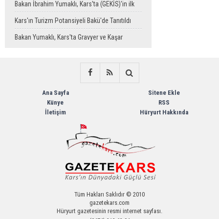
Bakan İbrahim Yumaklı, Kars'ta (GEKİS)'in ilk
uygulamasını başlattı
Kars'ın Turizm Potansiyeli Bakü'de Tanıtıldı
Bakan Yumaklı, Kars'ta Gravyer ve Kaşar
Üretim Tesisini Ziyaret Etti
Ana Sayfa
Sitene Ekle
Künye
RSS
İletişim
Hüryurt Hakkında
Tüm Hakları Saklıdır © 2010
gazetekars.com
Hüryurt gazetesinin resmi internet sayfası.