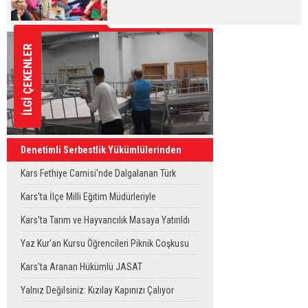
İLGİ ÇEKENLER
Denetimli Serbestlik Yükümlülerinden
Okula Temizlik Desteği
Kars Fethiye Camisi'nde Dalgalanan Türk
Bayrağı Görenlerin Beğenisini Topladı
Kars'ta İlçe Milli Eğitim Müdürleriyle
Değerlendirme Toplantısı
Kars'ta Tarım ve Hayvancılık Masaya Yatırıldı
Yaz Kur'an Kursu Öğrencileri Piknik Coşkusu
Yaşadı
Kars'ta Aranan Hükümlü JASAT
Operasyonuyla Yakalandı
Yalnız Değilsiniz: Kızılay Kapınızı Çalıyor