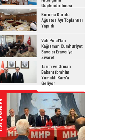
Niteliğinin
Güçlendirilmesi
jesi"
Koruma Kurulu
Ağustos Ayı Toplantısı
Yapıldı
Vali Polat'tan
Kağızman Cumhuriyet
Savcısı Eravcı'ya
Ziyaret
Tarım ve Orman
Bakanı İbrahim
Yumaklı Kars'a
Geliyor
ÇEKENLER