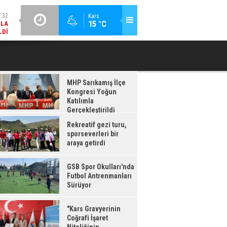
:32
GÜNCEL / 17:08
Kars
MLA
15 °C
GSB SPOR OKULLARI'NDA FUTBOL ANTRENMANLARI SÜRÜYOR
LDI
:08
RDI
MHP Sarıkamış İlçe
Kongresi Yoğun
Katılımla
Gerçekleştirildi
Rekreatif gezi turu,
sporseverleri bir
araya getirdi
GSB Spor Okulları'nda
Futbol Antrenmanları
Sürüyor
"Kars Gravyerinin
Coğrafi İşaret