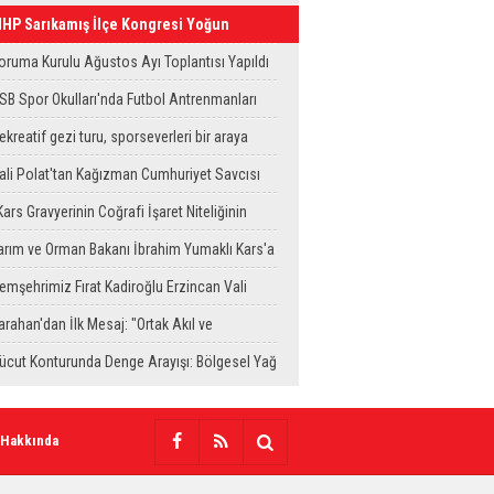
HP Sarıkamış İlçe Kongresi Yoğun
atılımla Gerçekleştirildi
oruma Kurulu Ağustos Ayı Toplantısı Yapıldı
SB Spor Okulları'nda Futbol Antrenmanları
ürüyor
ekreatif gezi turu, sporseverleri bir araya
etirdi
ali Polat'tan Kağızman Cumhuriyet Savcısı
ravcı'ya Ziyaret
Kars Gravyerinin Coğrafi İşaret Niteliğinin
üçlendirilmesi Projesi"
arım ve Orman Bakanı İbrahim Yumaklı Kars'a
eliyor
emşehrimiz Fırat Kadiroğlu Erzincan Vali
ardımcılığına Atandı
arahan'dan İlk Mesaj: "Ortak Akıl ve
ayanışmayla Çalışacağız"
ücut Konturunda Denge Arayışı: Bölgesel Yağ
lma Sürecinin Tüm Aşamaları
 Hakkında