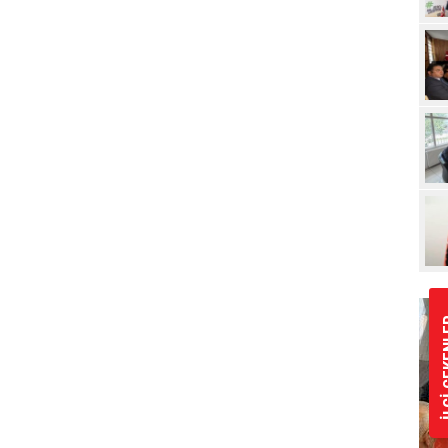
Pro
İLGİ 