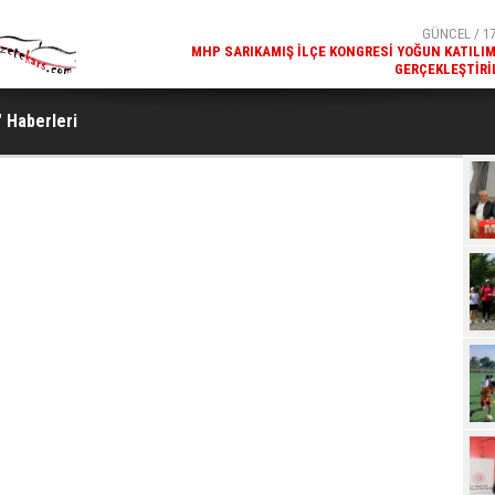
GÜNCEL / 17
MHP SARIKAMIŞ İLÇE KONGRESI YOĞUN KATILI
GERÇEKLEŞTIRI
GÜNCEL / 17
REKREATIF GEZI TURU, SPORSEVERLERI BIR ARAYA GETI
" Haberleri