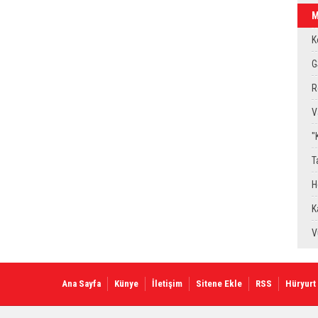
M
K
K
G
S
R
g
V
E
"
G
T
G
H
Y
K
D
V
A
Ana Sayfa
Künye
İletişim
Sitene Ekle
RSS
Hüryurt